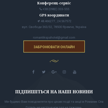
Конференц-сервіс
+38 (0982) 333-555
GPS координати
48.466277 , 24.567572
вул. Свободи 363/32, 78500 Яремче, Україна
romantikspahotel@gmail.com
ЗАБРОНЮВАТИ ОНЛАЙН
ПІДПИШІТЬСЯ НА НАШІ НОВИНИ
Ми будемо Вам повідомляти про цікаві події та акції в Романик Спа
Готель не частіше ніж раз на тиждень.