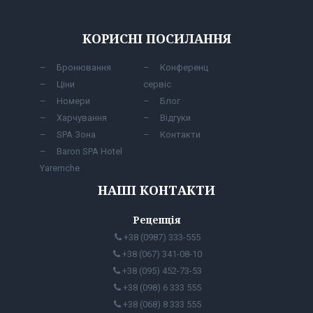
КОРИСНІ ПОСИЛАННЯ
Бронювання
Конференц
Ціни
сервіс
Номери
Блог
Харчування
Відгуки
SPA Зона
Контакти
Baron SPA Hotel
Yaremche
НАШІ КОНТАКТИ
Рецепція
+38 (0987) 333-555
+38 (067) 341-08-10
+38 (095) 452-73-53
+38 (098) 6 333 555
+38 (068) 8 333 555