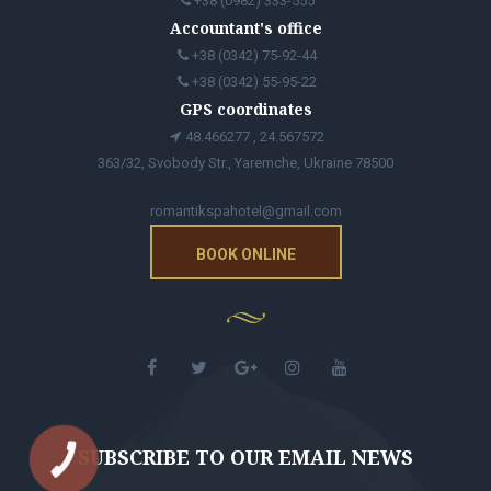
+38 (0982) 333-555
Accountant's office
+38 (0342) 75-92-44
+38 (0342) 55-95-22
GPS coordinates
48.466277 , 24.567572
363/32, Svobody Str., Yaremche, Ukraine 78500
romantikspahotel@gmail.com
BOOK ONLINE
SUBSCRIBE TO OUR EMAIL NEWS
КНОПКА
ЗВ'ЯЗКУ