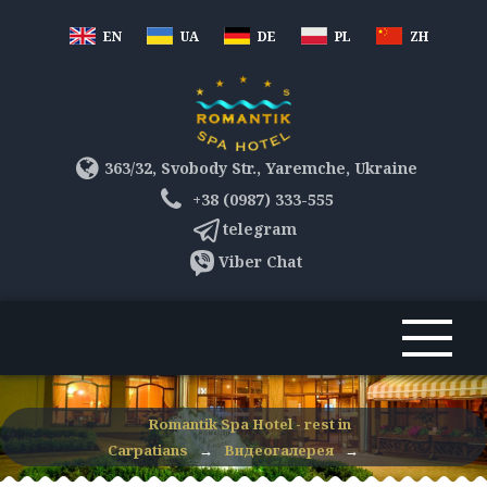
EN
UA
DE
PL
ZH
363/32, Svobody Str., Yaremche, Ukraine
+38 (0987) 333-555
telegram
Viber Chat
Romantik Spa Hotel - rest in
Carpatians
→
Видеогалерея
→