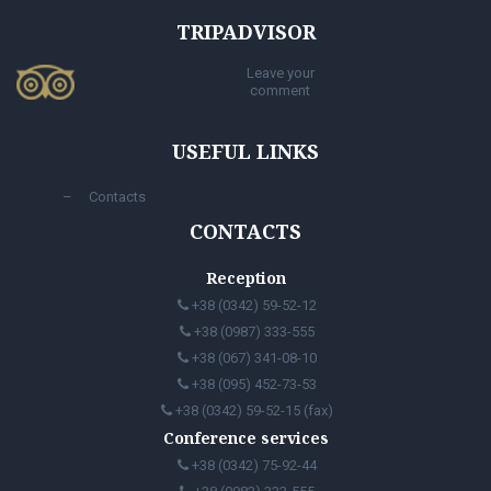
TRIPADVISOR
Leave your
comment
USEFUL LINKS
Contacts
CONTACTS
Reception
+38 (0342) 59-52-12
+38 (0987) 333-555
+38 (067) 341-08-10
+38 (095) 452-73-53
+38 (0342) 59-52-15 (fax)
Conference services
+38 (0342) 75-92-44