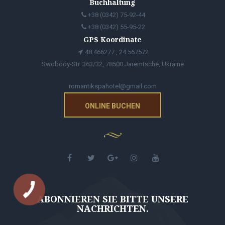
Buchhaltung
+38 (0342) 75-92-44
+38 (0342) 55-95-22
GPS Koordinate
48.466277 , 24.567572
Swobody-Str. 363/32, 78500 Jaremtsche, Ukraine
romantikspahotel@gmail.com
ONLINE BUCHEN
ABONNIEREN SIE BITTE UNSERE
NACHRICHTEN.