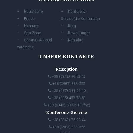
Hauptseite
Konferenz-
Preise
Service(die Konferenz)
Nahrung
Blog
Spa-Zone
Bewertungen
Baron SPA Hotel
Kontakte
Yaremche
UNSERE KONTAKTE
Rezeption
+38 (0342) 59-52-12
+38 (0987) 333-555
+38 (067) 341-08-10
+38 (095) 452-73-53
+38 (0342) 59-52-15 (fax)
Konferenz-Service
+38 (0342) 75-92-44
+38 (0982) 333-555