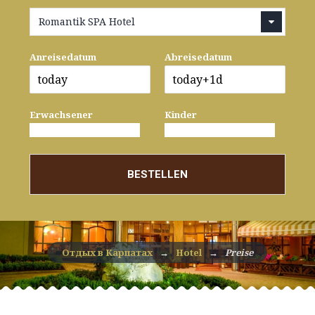
Romantik SPA Hotel
Anreisedatum
Abreisedatum
Erwachsener
Kinder
BESTELLEN
Отдых в Карпатах
→
Hotel
→
Preise