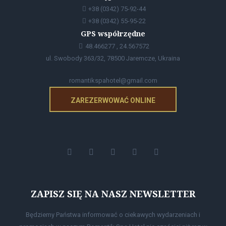
+38 (0342) 75-92-44
+38 (0342) 55-95-22
GPS współrzędne
48.466277 , 24.567572
ul. Swobody 363/32, 78500 Jaremcze, Ukraina
romantikspahotel@gmail.com
ZAREZERWOWAĆ ONLINE
ZAPISZ SIĘ NA NASZ NEWSLETTER
Będziemy Państwa informować o ciekawych wydarzeniach i