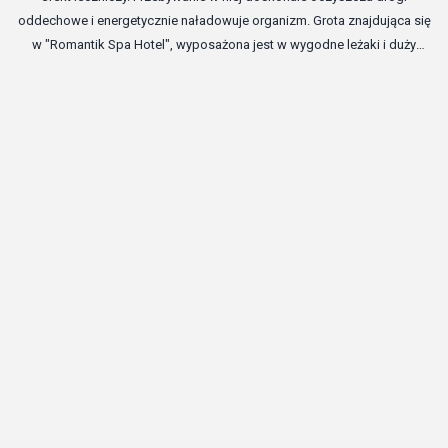
oddechowe i energetycznie naładowuje organizm. Grota znajdująca się
w "Romantik Spa Hotel", wyposażona jest w wygodne leżaki i duży
telewizor, świetnie panujaca atmosfera jaskini daje pełny relaks.
za
l