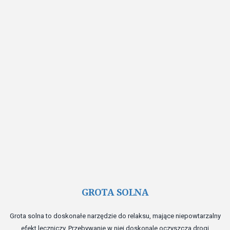
Ro
GROTA SOLNA
Grota solna to doskonałe narzędzie do relaksu, mające niepowtarzalny
efekt leczniczy. Przebywanie w niej doskonale oczyszcza drogi