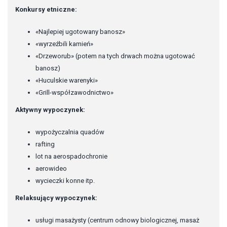
Konkursy etniczne:
«Najlepiej ugotowany banosz»
«wyrzeźbili kamień»
«Drzeworub» (potem na tych drwach można ugotować
banosz)
«Huculskie warenyki»
«Grill-współzawodnictwo»
Aktywny wypoczynek:
wypożyczalnia quadów
rafting
lot na aerospadochronie
aerowideo
wycieczki konne itp.
Relaksujący wypoczynek:
usługi masażysty (centrum odnowy biologicznej, masaż