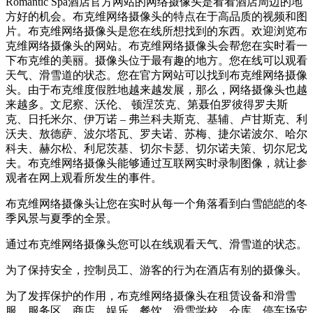
Romantic Spa酒店官方网站的网络摄像头是看看酒店周边的地
方好的机会。布克维网络摄像头的特点在于高品质的视频和图
片。布克维网络摄像头是您在线所想找到的东西。欢迎浏览布
克维网络摄像头的网站。布克维网络摄像头会帮您在实时看一
下布克维的美丽。摄像头位于最有趣的地方。您在线可以观看
天气、滑雪道的状态。您在官方网站可以找到布克维网络摄像
头。由于布克维度假胜地越来越发展，那么，网络摄像头也越
来越多。文尼察、沃伦、 顿涅茨克、第聂伯罗彼得罗夫斯
克、日托米尔、伊万诺 – 弗兰科夫斯克、基辅、卢甘斯克、利
沃夫、敖德萨、波尔塔瓦、罗夫诺、苏梅、捷尔诺波尔、哈尔
科夫、赫尔松、利尼茨基、切尔卡瑟、切尔诺夫策、切尔尼戈
夫。布克维网络摄像头能够通过互联网实时录制图像，就让参
观者在网上观看所发生的事件。
布克维网络摄像头让您在实时从每一个角落看到白雪皑皑的冬
季风景与夏季的全景。
通过布克维网络摄像头您可以在线观看天气、滑雪道的状态。
为了保持安全，控制员工、游客的行为在酒店有别的摄像头。
为了发挥保护的作用，布克维网络摄像头在租赁设备和滑雪
服，服务区，商店，娱乐，餐饮，滑雪学校，仓库，停车场安