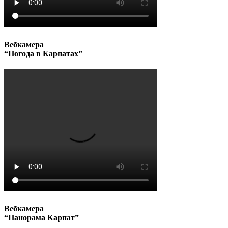
Вебкамера
“Погода в Карпатах”
Вебкамера
“Панорама Карпат”