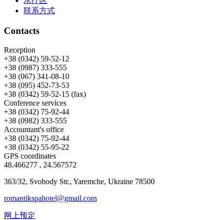
水疗区
联系方式
Contacts
Reception
+38 (0342) 59-52-12
+38 (0987) 333-555
+38 (067) 341-08-10
+38 (095) 452-73-53
+38 (0342) 59-52-15 (fax)
Conference services
+38 (0342) 75-92-44
+38 (0982) 333-555
Accountant's office
+38 (0342) 75-92-44
+38 (0342) 55-95-22
GPS coordinates
48.466277 , 24.567572
363/32, Svobody Str., Yaremche, Ukraine 78500
romantikspahotel@gmail.com
网上预定