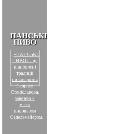
ПАНСЬКЕ
ПИВО
«ПАНСЬКЕ
ПИВО» - це
відновлені
традиції
пивоваріння
Старого
Станіславова,
завезені в
місто
пивоваром
Седельмайером.