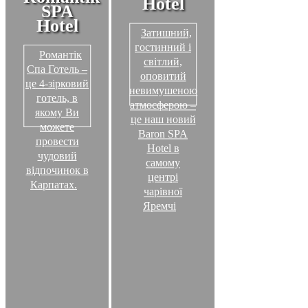
Hotel
SPA
Hotel
Затишний,
гостинний і
Романтік
світлий,
Спа Готель –
оповитий
це 4-зірковий
невимушеною
готель, в
атмосферою –
якому Ви
це наш новий
можете
Baron SPA
провести
Hotel в
чудовий
самому
відпочинок в
центрі
Карпатах.
чарівної
Яремчі