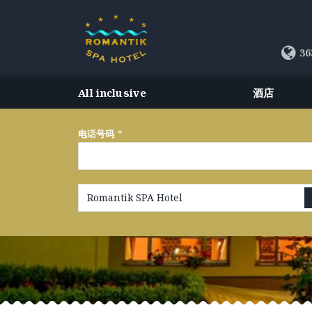
36
All inclusive
酒店
电话号码
*
Romantik SPA Hotel