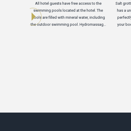
All hotel guests have free access to the
Salt grot
swimming pools located at the hotel. The
has a un
pools are filled with mineral water, including
perfect
the outdoor swimming pool. Hydromassage
your bod
will halp you to increase the tone and fully
"Roma
relax you . And for children there is a special
comfor
pool with a slide and inflatable toys.
screen,
cave 