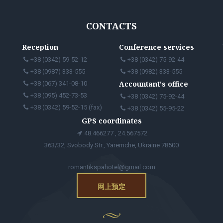
CONTACTS
Reception
Conference services
+38 (0342) 59-52-12
+38 (0342) 75-92-44
+38 (0987) 333-555
+38 (0982) 333-555
Accountant's office
+38 (067) 341-08-10
+38 (095) 452-73-53
+38 (0342) 75-92-44
+38 (0342) 59-52-15 (fax)
+38 (0342) 55-95-22
GPS coordinates
48.466277 , 24.567572
363/32, Svobody Str., Yaremche, Ukraine 78500
romantikspahotel@gmail.com
网上预定