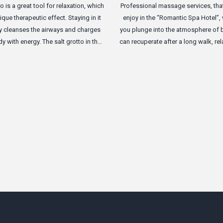
to is a great tool for relaxation, which
Professional massage services, tha
ique therapeutic effect. Staying in it
enjoy in the “Romantic Spa Hotel”, 
ly cleanses the airways and charges
you plunge into the atmosphere of blis
y with energy. The salt grotto in the
can recuperate after a long walk, rela
ntic Spa Hotel" is equipped with
stress and get cheerfulness due to
table treatment beds and a large
techniques.
 and the perfect atmosphere of the
will give you complete relaxation.