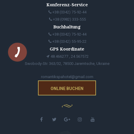
Konferenz-Service
+38 (0342) 75-92-44
+38 (0982) 333-555
Buchhaltung
+38 (0342) 75-92-44
+38 (0342) 55-95-22
GPS Koordinate
48.466277 , 24.567572
Swobody-Str. 363/32, 78500 Jaremtsche, Ukraine
romantikspahotel@gmail.com
ONLINE BUCHEN