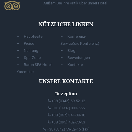
Äußern Sie Ihre Kritik über unser Hotel
NÜTZLICHE LINKEN
Hauptseite
Konferenz-
Preise
Service(die Konferenz)
Nahrung
Blog
Spa-Zone
Bewertungen
Baron SPA Hotel
Kontakte
Yaremche
UNSERE KONTAKTE
Rezeption
+38 (0342) 59-52-12
+38 (0987) 333-555
+38 (067) 341-08-10
+38 (095) 452-73-53
+38 (0342) 59-52-15 (fax)