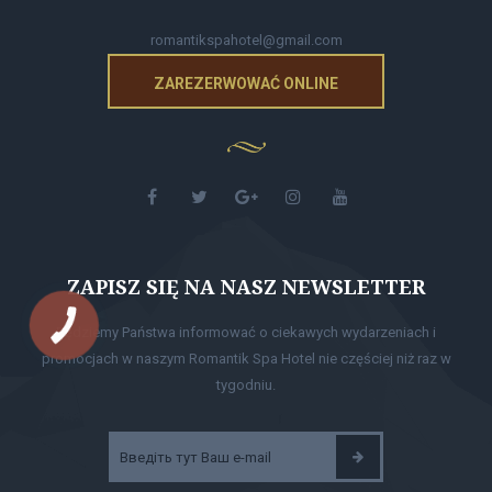
romantikspahotel@gmail.com
ZAREZERWOWAĆ ONLINE
ZAPISZ SIĘ NA NASZ NEWSLETTER
КНОПКА
Będziemy Państwa informować o ciekawych wydarzeniach i
ЗВ'ЯЗКУ
promocjach w naszym Romantik Spa Hotel nie częściej niż raz w
tygodniu.