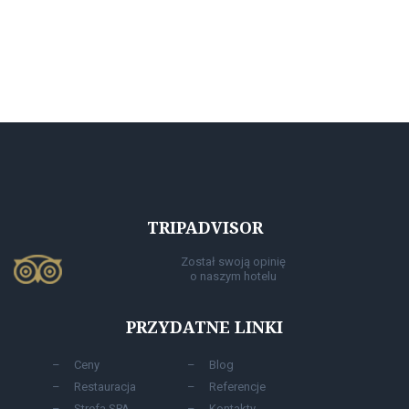
TRIPADVISOR
Został swoją opinię
o naszym hotelu
PRZYDATNE LINKI
Сeny
Blog
Restauracja
Referencje
Strefa SPA
Kontakty