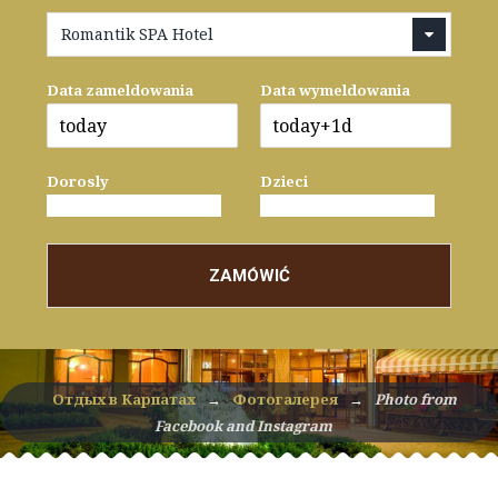
Romantik SPA Hotel
Data zameldowania
Data wymeldowania
Dorosly
Dzieci
ZAMÓWIĆ
Отдых в Карпатах
→
Фотогалерея
→
Photo from
Facebook and Instagram