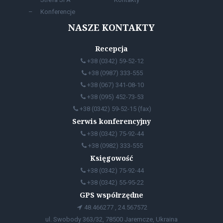
Konferencje
NASZE KONTAKTY
Recepcja
+38 (0342) 59-52-12
+38 (0987) 333-555
+38 (067) 341-08-10
+38 (095) 452-73-53
+38 (0342) 59-52-15 (fax)
Serwis konferencyjny
+38 (0342) 75-92-44
+38 (0982) 333-555
Księgowość
+38 (0342) 75-92-44
+38 (0342) 55-95-22
GPS współrzędne
48.466277 , 24.567572
ul. Swobody 363/32, 78500 Jaremcze, Ukraina