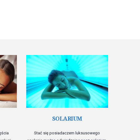
Odwiedzić 
by docen
huculs
"Pańskie
SOLARIUM
atmosfer
stylu 
ęścia
Stać się posiadaczem luksusowego