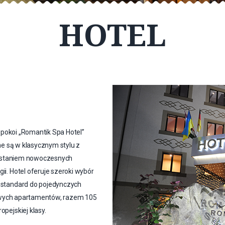
HOTEL
pokoi „Romantik Spa Hotel”
 są w klasycznym stylu z
staniem nowoczesnych
gii. Hotel oferuje szeroki wybór
 standard do pojedynczych
wych apartamentów, razem 105
opejskiej klasy.