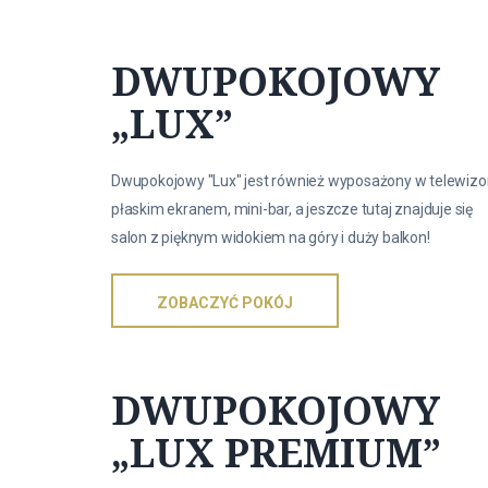
DWUPOKOJOWY
„LUX”
Dwupokojowy "Lux" jest również wyposażony w telewizo
płaskim ekranem, mini-bar, a jeszcze tutaj znajduje się
salon z pięknym widokiem na góry i duży balkon!
ZOBACZYĆ POKÓJ
DWUPOKOJOWY
„LUX PREMIUM”