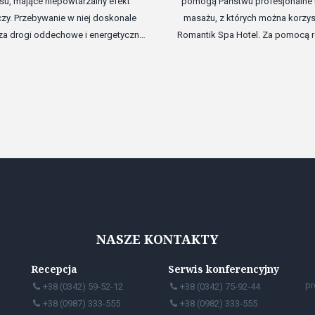
ksu, mające niepowtarzalny efekt
pomogą Państwu profesjonalne 
czy. Przebywanie w niej doskonale
masażu, z których można korzy
a drogi oddechowe i energetycznie
Romantik Spa Hotel. Za pomocą 
uje organizm. Grota znajdująca się
technik można odzyskać siły po 
ntik Spa Hotel", wyposażona jest w
spacerach, odpocząć, uwolnić na
e leżaki i duży telewizor, świetnie
emecjonalne i otrzymać rzeźw
atmosfera jaskini daje pełny relaks.
NASZE KONTAKTY
Recepcja
Serwis konferencyjny
pr
+38 (0342) 59-52-12
+38 (0342) 75-92-44
+38 (0987) 333-555
+38 (0982) 333-555