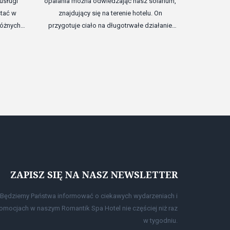
usługi
opalania można odwiedzając nasz solarium,
stać w
znajdujący się na terenie hotelu. On
różnych
przygotuje ciało na długotrwałe działanie
długich
promieni słonecznych i nada skórze piękny
pięcie
aksamitny odcień. I nie zapomnij, że z
ość.
pomocą solarium można zwiększyć poziom
hormonu przyjemności w organizmie i stać
się trochę szczęśliwszym.
ZAPISZ SIĘ NA NASZ NEWSLETTER
Będziemy Państwa informować o ciekawych wydarzeniach i
omocjach w naszym Romantik Spa Hotel nie częściej niż raz
w tygodniu.