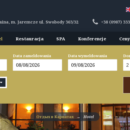
aina, m. Jaremcze ul. Swobody 363/32
+38 (0987) 33
el
Restauracja
SPA
Konferencje
Сen
Data zameldowania
Data wymeldowania
Dor
Отдых в Карпатах
→
Hotel