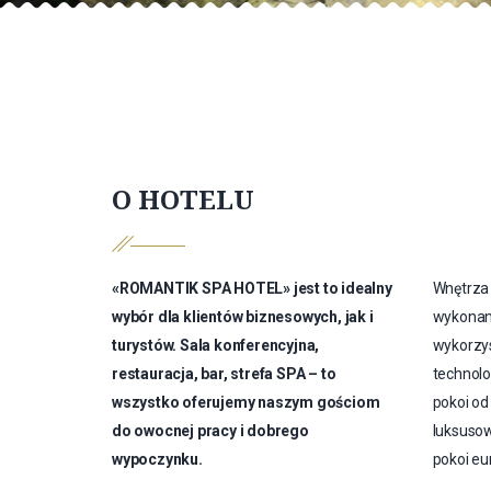
O HOTELU
«ROMANTIK SPA HOTEL» jest to idealny
Wnętrza 
wybór dla klientów biznesowych, jak i
wykonane
turystów. Sala konferencyjna,
wykorzy
restauracja, bar, strefa SPA – to
technolo
wszystko oferujemy naszym gościom
pokoi od
do owocnej pracy i dobrego
luksuso
wypoczynku.
pokoi eur