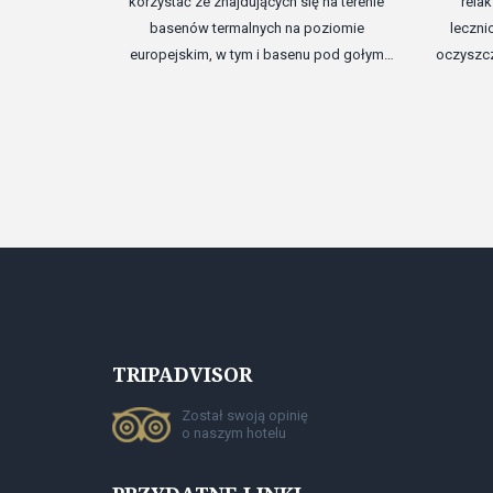
korzystać ze znajdujących się na terenie
rela
basenów termalnych na poziomie
leczni
europejskim, w tym i basenu pod gołym
oczyszcz
niebem. Zwiększyć tonus i w pełni się
naładow
zrelaksować pomoże hydromasaż. Dla dzieci
w "Roma
przygotowany został specjalny spa-basen
wygodn
ze zjeżdżalnią i dmuchane zabawki.
panujaca 
TRIPADVISOR
Został swoją opinię
o naszym hotelu