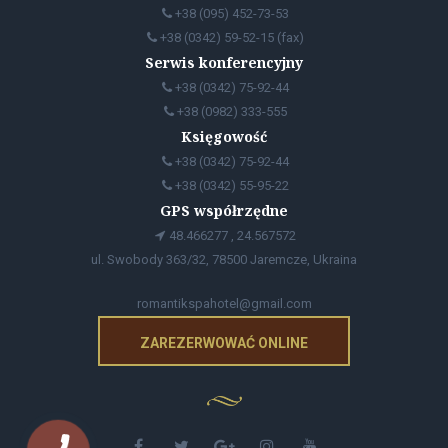
+38 (095) 452-73-53
+38 (0342) 59-52-15 (fax)
Serwis konferencyjny
+38 (0342) 75-92-44
+38 (0982) 333-555
Księgowość
+38 (0342) 75-92-44
+38 (0342) 55-95-22
GPS współrzędne
48.466277 , 24.567572
ul. Swobody 363/32, 78500 Jaremcze, Ukraina
romantikspahotel@gmail.com
ZAREZERWOWAĆ ONLINE