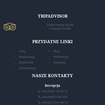
TRIPADVISOR
Został swoją opinię
o naszym hotelu
PRZYDATNE LINKI
Сeny
Blog
Restauracja
Referencje
Strefa SPA
Kontakty
Konferencje
NASZE KONTAKTY
Recepcja
+38 (0342) 59-52-12
+38 (0987) 333-555
+38 (067) 341-08-10