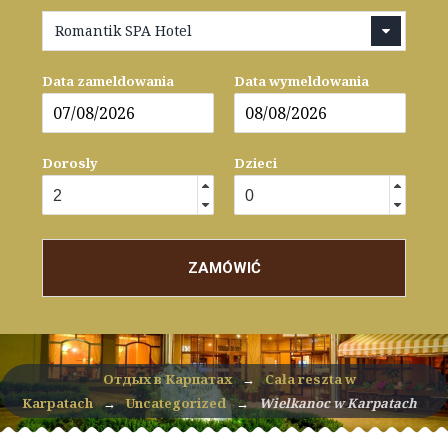
Romantik SPA Hotel
Data zameldowania
Data wymeldowania
Dorosly
Dzieci
ZAMÓWIĆ
Отдых в Карпатах
→
Cała reszta w
Karpatach
→
Uncategorized
→
Wielkanoc w Karpatach