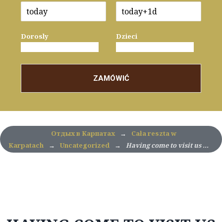
Dorosly
Dzieci
ZAMÓWIĆ
Отдых в Карпатах
→
Cała reszta w
Karpatach
→
Uncategorized
→
Having come to visit us …