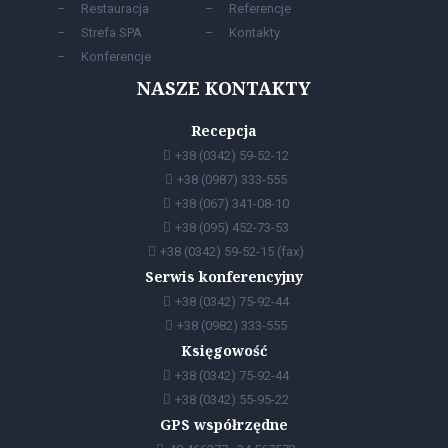
Restauracja
Referencje
Strefa SPA
Kontakty
Konferencje
NASZE KONTAKTY
Recepcja
+38 (0342) 59-52-12
+38 (0987) 333-555
+38 (067) 341-08-10
+38 (095) 452-73-53
+38 (0342) 59-52-15 (fax)
Serwis konferencyjny
+38 (0342) 75-92-44
+38 (0982) 333-555
Księgowość
+38 (0342) 75-92-44
+38 (0342) 55-95-22
GPS współrzędne