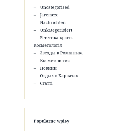
Uncategorized
Jaremcze
Nachrichten
Unkategorisiert
Естетика краси.
Косметологія
Звезды в Романтике
Косметология
Новини
Отдых в Карпатах
Статті
Popularne wpisy