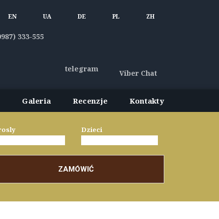
EN
UA
DE
PL
ZH
0987) 333-555
telegram
Viber Chat
y
Galeria
Recenzje
Kontakty
osly
Dzieci
ZAMÓWIĆ