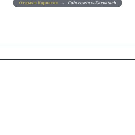
Отдых в Карпатах
→
Cała reszta w Karpatach