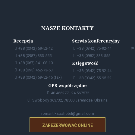
NASZE KONTAKTY
Recepcja
Serwis konferencyjny
pr
+38 (0342) 59-52-12
+38 (0342) 75-92-44
+38 (0987) 333-555
+38 (0982) 333-555
Księgowość
+38 (067) 341-08-10
+38 (095) 452-73-53
+38 (0342) 75-92-44
+38 (0342) 59-52-15 (fax)
+38 (0342) 55-95-22
GPS współrzędne
48.466277 , 24.567572
ul. Swobody 363/32, 78500 Jaremcze, Ukraina
romantikspahotel@gmail.com
ZAREZERWOWAĆ ONLINE