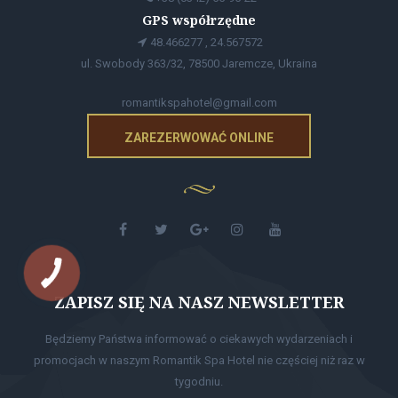
GPS współrzędne
48.466277 , 24.567572
ul. Swobody 363/32, 78500 Jaremcze, Ukraina
romantikspahotel@gmail.com
ZAREZERWOWAĆ ONLINE
ZAPISZ SIĘ NA NASZ NEWSLETTER
Będziemy Państwa informować o ciekawych wydarzeniach i
promocjach w naszym Romantik Spa Hotel nie częściej niż raz w
tygodniu.