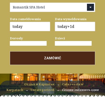
Romantik SPA Hotel
Data zameldowania
Data wymeldowania
Dorosly
Dzieci
ZAMÓWIĆ
Отдых в Карпатах
→
Cała reszta w
Karpatach
→
Uncategorized
→
Сезони змінюють один
одного та Карпати лишаються такими ж прекрасними за будь-
якої погоди