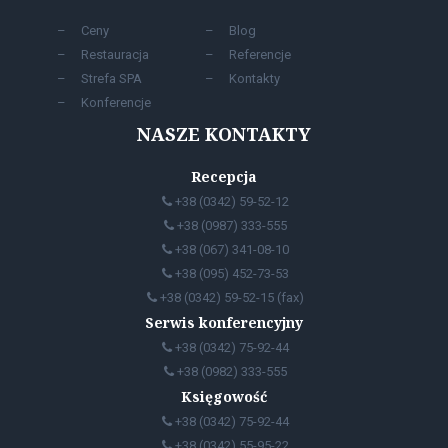
Сeny
Blog
Restauracja
Referencje
Strefa SPA
Kontakty
Konferencje
NASZE KONTAKTY
Recepcja
+38 (0342) 59-52-12
+38 (0987) 333-555
+38 (067) 341-08-10
+38 (095) 452-73-53
+38 (0342) 59-52-15 (fax)
Serwis konferencyjny
+38 (0342) 75-92-44
+38 (0982) 333-555
Księgowość
+38 (0342) 75-92-44
+38 (0342) 55-95-22