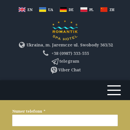
EN
UA
DE
PL
ZH
Ukraina, m. Jaremcze ul. Swobody 363/32
+38 (0987) 333-555
telegram
Viber Chat
Numer telefonu
*