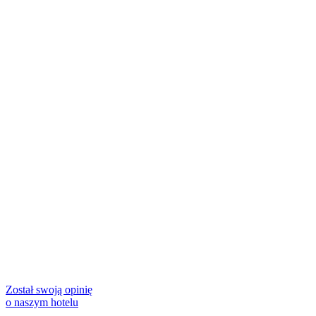
Został swoją opinię
o naszym hotelu