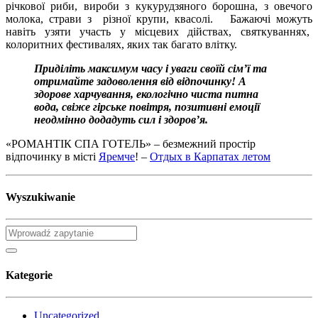
річкової риби, вироби з кукурудзяного борошна, з овечого
молока, страви з різної крупи, квасолі. Бажаючі можуть
навіть узяти участь у місцевих дійствах, святкуваннях,
колоритних фестивалях, яких так багато влітку.
Приділіть максимум часу і уваги своїй сім’ї та
отримайте задоволення від відпочинку!
А
здорове харчування, екологічно чиста питна
вода, свіже гірське повітря
, позитивні емоції
неодмінно додадуть сил і здоров’я.
«РОМАНТІК СПА ГОТЕЛЬ» – безмежний простір
відпочинку в місті
Яремче
! –
Отдых в Карпатах летом
Wyszukiwanie
Kategorie
Uncategorized