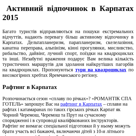
Активний відпочинок в Карпатах
2015
Багато туристів відправляються на пошуки екстремальних
відчуттів, надають перевагу більш активному відпочинку в
Карпатах. Дельтапланеризм, парапланеризм, скелелазіння,
канатна переправа, альпінізм, кінні прогулянки, мисливство,
рибальство, дайвінг, лучний спорт, поїздки на квадроциклах
та інші. Незабутні враження подарує Вам велика кількість
туристичних маршрутів для здолання найкрутіших пагорбів
на квадроциклах. Пропонуються
тури на квадроциклах
по
високогірних хребтах Яремчанського регіону.
Рафтинг в Карпатах
Розпочинається сезон «сплаву по річках»? «РОМАНТІК СПА
ГОТЕЛЬ» запрошує Вас на
рафтинг в Карпатах
– сплави на
рафтах і катамаранах по таких гірських річках Карпат як
Чорний Черемош, Черемош та Прут на сучасному
спорядженні і в супроводі кваліфікованих інструкторів.
Рафтінг не вимагає спеціальної підготовки й у ньому можуть
брати участь всі бажаючі, включаючи дітей з 10-и літнього