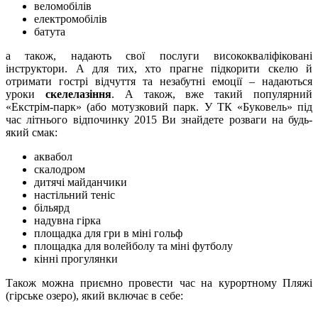
веломобілів
електромобілів
батута
а також, надають свої послуги висококваліфіковані
інструктори. А для тих, хто прагне підкорити скелю й
отримати гострі відчуття та незабутні емоції – надаються
уроки
скелелазіння
. А також, вже такий популярний
«Екстрім-парк» (або мотузковий парк. У ТК «Буковель» під
час літнього відпочинку 2015 Ви знайдете розваги на будь-
який смак:
аквабол
скалодром
дитячі майданчики
настільний теніс
більярд
надувна гірка
площадка для гри в міні гольф
площадка для волейболу та міні футболу
кінні прогулянки
Також можна приємно провести час на курортному Пляжі
(гірське озеро), який включає в себе: