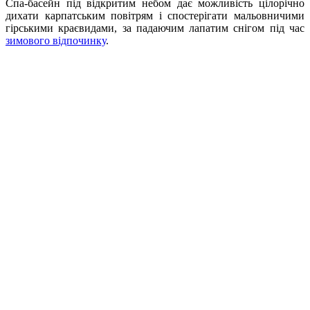
Спа-басейн під відкритим небом дає можливість цілорічно
дихати карпатським повітрям і спостерігати мальовничими
гірськими краєвидами, за падаючим лапатим снігом під час
зимового відпочинку
.