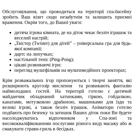
Обслуговування, що проводиться на території спа-басейну
зробить Ваш візит сюди незабутнім та залишить приємні
враження. Окрім того, до Вашої уваги:
дитяча ігрова кімната, де на діток чекає безліч іграшок та
веселий настрій;
„Твістер (Twіster) для дітей” – універсальна гра для будь-
якої компанії;
дартс на липучках;
настільний теніс (Ping-Pong);
цікаві розвиваючі ігри;
перегляд мультфільмів на мультимедійних проекторах;
Крім розважальних ігор пропонуються і творчі заняття, які
розширюють кругозір мислення та розвивають фантазію
наймолодших гостей. На території готелю є дитячий
майданчик обладнаний хатинками, гіркою, гойдалкою,
канатами, мотузковою драбиною, машинками для їзди та
великі ігрові, а також безліч іграшок. Аніматори готелю
подбають про безпеку та затишок Ваших діток поки Ви будете
насолоджуватись відпочинком у Спа-зоні та
висококваліфікованими послугами різного виду масажу або ж
смакувати страви-гриль в бесідках.