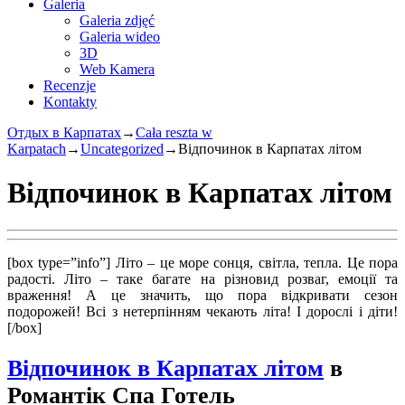
Galeria
Galeria zdjęć
Galeria wideo
3D
Web Kamera
Recenzje
Kontakty
Отдых в Карпатах
→
Cała reszta w
Karpatach
→
Uncategorized
→
Відпочинок в Карпатах літом
Відпочинок в Карпатах літом
[box type=”info”]
Літо – це море сонця, світла, тепла. Це пора
радості. Літо – таке багате на різновид розваг, емоції та
враження! А це значить, що пора відкривати сезон
подорожей! Всі з нетерпінням чекають літа! І дорослі і діти!
[/box]
Відпочинок в Карпатах літом
в
Романтік Спа Готель