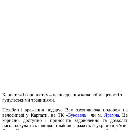
Карпатські гори влітку – це поєднання казкової місцевості з
гуцульськими традиціями.
Незабутні враження подарує Вам захоплююча подорож на
велосипеді у Карпати, на ТК «
Буковель
» чи м.
Яремча
. Це
корисно, доступно і приносить задоволення та дозволяє
насолоджуватись швидкою зміною вражень й укріпити м’язи.