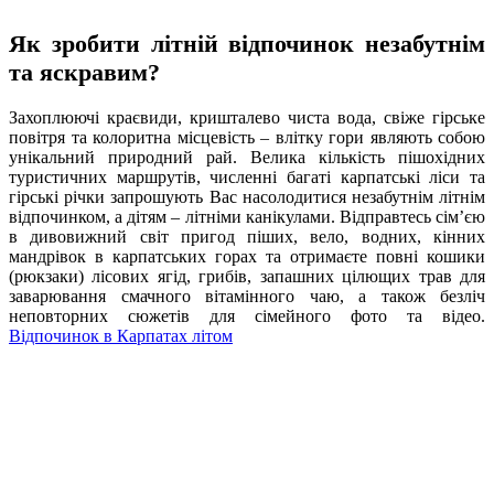
Як зробити літній відпочинок незабутнім
та яскравим?
Захоплюючі краєвиди, кришталево чиста вода, свіже гірське
повітря та колоритна місцевість – влітку гори являють собою
унікальний природний рай. Велика кількість пішохідних
туристичних маршрутів, численні багаті карпатські ліси та
гірські річки запрошують Вас насолодитися незабутнім літнім
відпочинком, а дітям – літніми канікулами. Відправтесь сім’єю
в дивовижний світ пригод піших, вело, водних, кінних
мандрівок в карпатських горах та отримаєте повні кошики
(рюкзаки) лісових ягід, грибів, запашних цілющих трав для
заварювання смачного вітамінного чаю, а також безліч
неповторних сюжетів для сімейного фото та відео.
Відпочинок в Карпатах літом