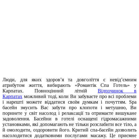
Люди, для яких здоров’я та довголіття є невід’ємним
атрибутом життя, вибирають «Романтік Спа Готель» у
Карпатах. Повноцінний літній
Відпочинок в
Карпатах
можливий тоді, коли Ви забуваєте про всі проблеми
і нарешті можете віддатися своїм думкам і почуттям. Spa
басейн змусить Вас забути про клопоти і метушню, Ви
поринете у світ насолод і релаксації та отримаєте вишукане
задоволення. Басейни в готелі оснащені гідромасажними
установками, які допомагають не тільки розслабити все тіло, а
й омолодити, оздоровити його.
Критий спа-басейн дозволить
насолодитися додатковими послугами масажу. Це приємне