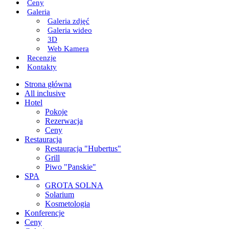
Сeny
Galeria
Galeria zdjęć
Galeria wideo
3D
Web Kamera
Recenzje
Kontakty
Strona główna
All inclusive
Hotel
Pokoje
Rezerwacja
Сeny
Restauracja
Restauracja "Hubertus"
Grill
Piwo "Panskie"
SPA
GROTA SOLNA
Solarium
Kosmetologia
Konferencje
Сeny