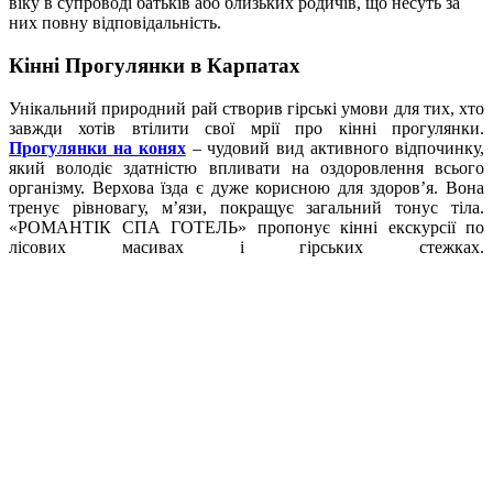
віку в супроводі батьків або близьких родичів, що несуть за
них повну відповідальність.
Кінні Прогулянки в Карпатах
Унікальний природний рай створив гірські умови для тих, хто
завжди хотів втілити свої мрії про кінні прогулянки.
Прогулянки на конях
– чудовий вид активного відпочинку,
який володіє здатністю впливати на оздоровлення всього
організму. Верхова їзда є дуже корисною для здоров’я. Вона
тренує рівновагу, м’язи, покращує загальний тонус тіла.
«РОМАНТІК СПА ГОТЕЛЬ» пропонує кінні екскурсії по
лісових масивах і гірських стежках.