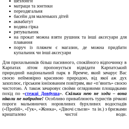
шезлонги
матраци та зонтики
переодягальня
басейн для маленьких дітей
аквабатут
водяна гірка
рятувальник
на прокат можна взяти рушник та інші аксесуари для
плавання
поруч із пляжем є магазин, де можна придбати
купальник чи інші аксесуари
Для прихильників більш пасивного, спокійного відпочинку в
Карпатах літом пропонується відвідати Карпатський
природний національний парк в Яремче, який зачарує Вас
своєю неймовірно красивою природою, від якої аж дух
захоплює, гірським іонізованим повітрям, яке «п’янить» своєю
чистотою. А також зачаровує своїми оглядовими площадками
похід по «
стежці Довбуша
».
Скільки нею не ходи – вона
ніколи не набридне!
Особливо приваблюють туристів річкові
пороги мальовничих норовливих бурхливих водоспадів
(«Пробій», «Гук», «Жонка», «Дівочі сльози» та ін.) з бризками
кришталево чистої води.