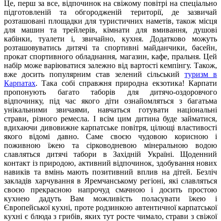
Це, перш за все, відпочинок на свіжому повітрі на спеціально
підготовленій та обгородженій території, де зазвичай
розташовані площадки для туристичних наметів, також місця
для машин та трейлерів, кімнати для вмивання, душові
кабінки, туалети і, звичайно, кухня. Додатково можуть
розташовуватись дитячі та спортивні майданчики, басейн,
прокат спортивного обладнання, магазин, кафе, пральня. Цей
набір може варіюватися залежно від вартості кемпінгу. Також,
вже досить популярним став зелений сільський
туризм в
Карпатах
. Така собі справжня природна екзотика! Карпати
пропонують багато таборів для дитячо-оздоровчого
відпочинку, під час якого діти ознайомляться з багатьма
унікальними звичаями, навчаться готувати національні
страви, різного ремесла. І всім цим дитина буде займатися,
вдихаючи дивовижне карпатське повітря, цілющі властивості
якого відомі давно. Саме своєю чудовою корисною і
поживною їжею та сірководневою мінеральною водою
славляться дитячі табори в Західній Україні. Щоденний
контакт із природою, активний відпочинок, здобування нових
навиків та вмінь мають позитивний вплив на дітей. Безліч
закладів харчування в Яремчанському регіоні, які славляться
своєю прекрасною напрочуд смачною і досить простою
кухнею дадуть Вам можливість поласувати їжею і
Європейської кухні, проте родзинкою автентичної карпатської
кухні є блюда з грибів, яких тут росте чимало, страви з свіжої