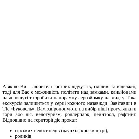
А якщо Ви – любителі гострих відчуттів, сміливі та відважні,
тоді для Вас є можливість політати над замками, каньйонами
на аерошуті та зробити панорамну аерозйомку на згадку. Така
екскурсія залишиться у серці кожного назавжди. Завітавши в
ТК «Буковель», Вам запропонують на вибір піші прогулянки в
гори або ліс, велотуризм, роллерпарк, пейнтбол, рафтинг.
Відповідно на території діє прокат:
гірських велосипедів (даунхіл, крос-кантрі),
роликів