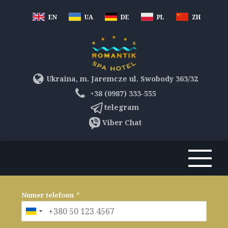
EN
UA
DE
PL
ZH
Ukraina, m. Jaremcze ul. Swobody 363/32
+38 (0987) 333-555
telegram
Viber Chat
Numer telefonu
*