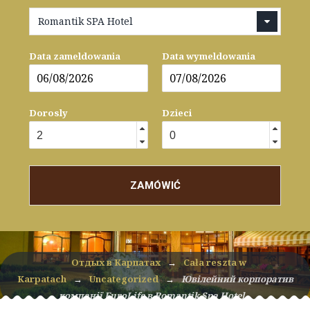
Romantik SPA Hotel
Data zameldowania
Data wymeldowania
Dorosly
Dzieci
ZAMÓWIĆ
Отдых в Карпатах
→
Cała reszta w
Karpatach
→
Uncategorized
→
Ювілейний корпоратив
компанії EuroLife в Romantik Spa Hotel