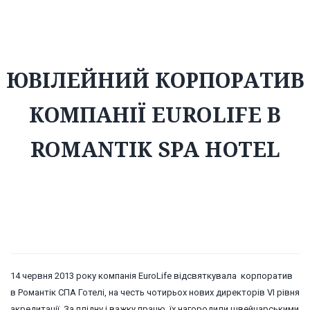
ЮВІЛЕЙНИЙ КОРПОРАТИВ
КОМПАНІЇ EUROLIFE В
ROMANTIK SPA HOTEL
14 червня 2013 року компанія EuroLife відсвяткувала корпоратив
в Романтік СПА Готелі, на честь чотирьох нових директорів VI рівня
акредитації. За плідну і важку працю їх нагородили швейцарськими