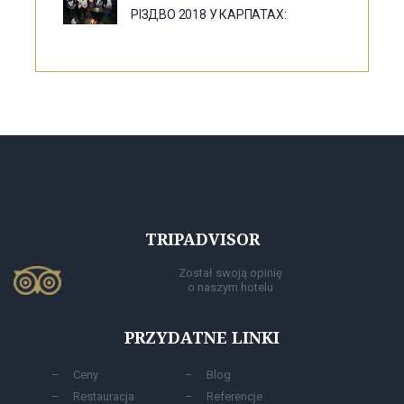
РІЗДВО 2018 У КАРПАТАХ:
TRIPADVISOR
Został swoją opinię
o naszym hotelu
PRZYDATNE LINKI
Сeny
Blog
Restauracja
Referencje