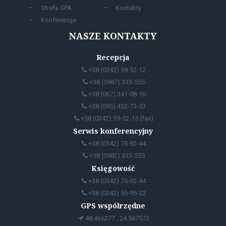
Strefa SPA
Kontakty
Konferencje
NASZE KONTAKTY
Recepcja
+38 (0342) 59-52-12
+38 (0987) 333-555
+38 (067) 341-08-10
+38 (095) 452-73-53
+38 (0342) 59-52-15 (fax)
Serwis konferencyjny
+38 (0342) 75-92-44
+38 (0982) 333-555
Księgowość
+38 (0342) 75-92-44
+38 (0342) 55-95-22
GPS współrzędne
48.466277 , 24.567572