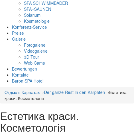
SPA SCHWIMMBÄDER
SPA–SAUNEN
Solarium
Kosmetologie
Konferenz-Service
Preise
Galerie
Fotogalerie
Videogalerie
3D Tour
Web Cams
Bewertungen
Kontakte
Baron SPA Hotel
Отдых в Карпатах
→
Der ganze Rest in den Karpaten
→
Естетика
краси. Косметологія
Естетика краси.
Косметологія