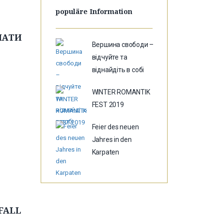
populäre Information
ПАТИ
Вершина свободи –
відчуйте та
віднайдіть в собі
WINTER ROMANTIK
FEST 2019
Feier des neuen
Jahres in den
Karpaten
FALL