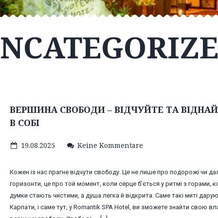
NCATEGORIZ
ВЕРШИНА СВОБОДИ – ВІДЧУЙТЕ ТА ВІДНАЙ
В СОБІ
19.08.2025
Keine Kommentare
Кожен із нас прагне відчути свободу. Це не лише про подорожі чи да
горизонти, це про той момент, коли серце б’ється у ритмі з горами, к
думки стають чистими, а душа легка й відкрита. Саме такі миті дару
Карпати, і саме тут, у Romantik SPA Hotel, ви зможете знайти свою вл