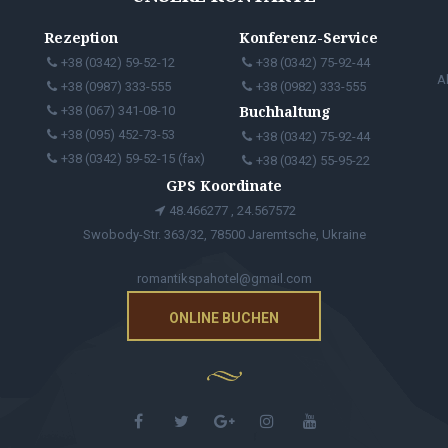
Rezeption
Konferenz-Service
+38 (0342) 59-52-12
+38 (0342) 75-92-44
A
+38 (0987) 333-555
+38 (0982) 333-555
Buchhaltung
+38 (067) 341-08-10
+38 (095) 452-73-53
+38 (0342) 75-92-44
+38 (0342) 59-52-15 (fax)
+38 (0342) 55-95-22
GPS Koordinate
48.466277 , 24.567572
Swobody-Str. 363/32, 78500 Jaremtsche, Ukraine
romantikspahotel@gmail.com
ONLINE BUCHEN