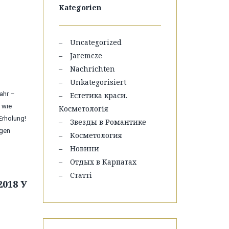
Kategorien
Uncategorized
Jaremcze
Nachrichten
Unkategorisiert
ahr –
Естетика краси.
n wie
Косметологія
Erholung!
Звезды в Романтике
igen
Косметология
Новини
Отдых в Карпатах
Статті
018 У