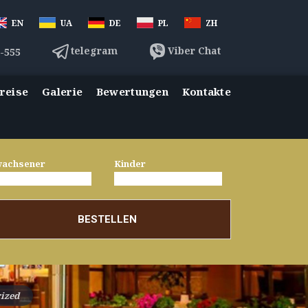
EN
UA
DE
PL
ZH
telegram
Viber Chat
3-555
reise
Galerie
Bewertungen
Kontakte
wachsener
Kinder
BESTELLEN
ized