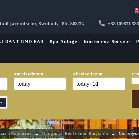
tadt Jaremtsche, Swobody- Str. 363/32
+38 (0987) 33
AURANT UND BAR
Spa-Anlage
Konferenz-Service
P
Anreisedatum
Abreisedatum
Er
ых в Карпатах
→
Der ganze Rest in den Karpaten
→
Uncategor