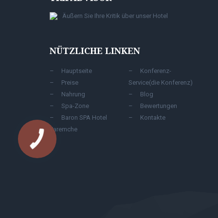
Äußern Sie Ihre Kritik über unser Hotel
NÜTZLICHE LINKEN
Hauptseite
Konferenz-
Preise
Service(die Konferenz)
Nahrung
Blog
Spa-Zone
Bewertungen
Baron SPA Hotel
Kontakte
Yaremche