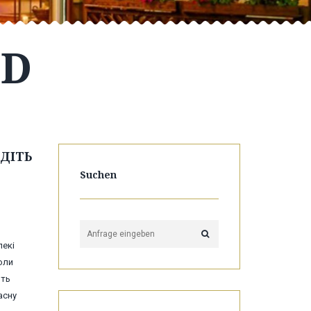
ED
ДІТЬ
Suchen
лекі
оли
ють
асну