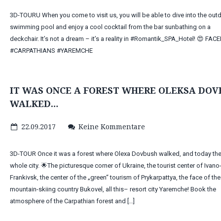
3D-TOURU When you come to visit us, you will be able to dive into the out
swimming pool and enjoy a cool cocktail from the bar sunbathing on a
deckchair. It’s not a dream – it’s a reality in #Romantik_SPA_Hotel! 😍 FA
#CARPATHIANS #YAREMCHE
IT WAS ONCE A FOREST WHERE OLEKSA DOV
WALKED…
22.09.2017
Keine Kommentare
3D-TOUR Once it was a forest where Olexa Dovbush walked, and today ther
whole city. 🌟The picturesque corner of Ukraine, the tourist center of Ivano
Frankivsk, the center of the „green“ tourism of Prykarpattya, the face of the
mountain-skiing country Bukovel, all this– resort city Yaremche! Book the
atmosphere of the Carpathian forest and […]