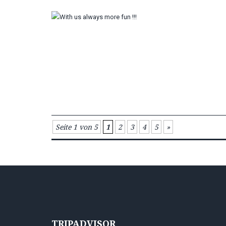
Seite 1 von 5
1
2
3
4
5
»
TRIPADVISOR