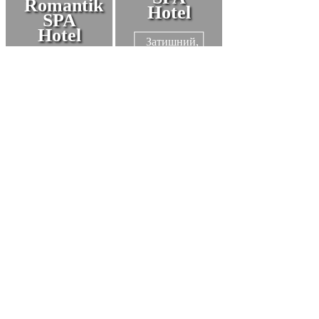
Romantik
Hotel
SPA
Hotel
Затишний,
гостинний і
Романтік
світлий,
Спа Готель –
оповитий
це 4-зірковий
невимушеною
готель, в
атмосферою –
якому Ви
це наш новий
можете
Baron SPA
провести
Hotel в
чудовий
самому
відпочинок в
центрі
Карпатах.
чарівної
Яремчі