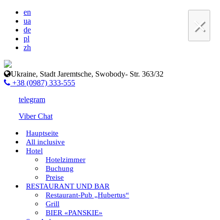
en
×
ua
de
pl
zh
Ukraine, Stadt Jaremtsche, Swobody- Str. 363/32
+38 (0987) 333-555
telegram
Viber Chat
Hauptseite
All inclusive
Hotel
Hotelzimmer
Buchung
Preise
RESTAURANT UND BAR
Restaurant-Pub „Hubertus“
Grill
BIER «PANSKIE»