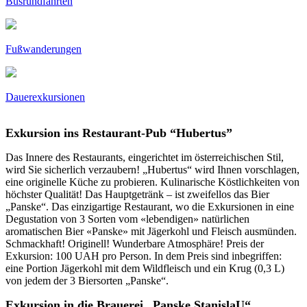
Busrundfahrten
Fußwanderungen
Dauerexkursionen
Exkursion ins Restaurant-Pub “Hubertus”
Das Innere des Restaurants, eingerichtet im österreichischen Stil,
wird Sie sicherlich verzaubern! „Hubertus“ wird Ihnen vorschlagen,
eine originelle Küche zu probieren. Kulinarische Köstlichkeiten von
höchster Qualität! Das Hauptgetränk – ist zweifellos das Bier
„Panske“. Das einzigartige Restaurant, wo die Exkursionen in eine
Degustation von 3 Sorten vom «lebendigen» natürlichen
aromatischen Bier «Panske» mit Jägerkohl und Fleisch ausmünden.
Schmackhaft! Originell! Wunderbare Atmosphäre! Preis der
Exkursion: 100 UAH pro Person. In dem Preis sind inbegriffen:
eine Portion Jägerkohl mit dem Wildfleisch und ein Krug (0,3 L)
von jedem der 3 Biersorten „Panske“.
Exkursion in die Brauerei „Panske StanislaU“