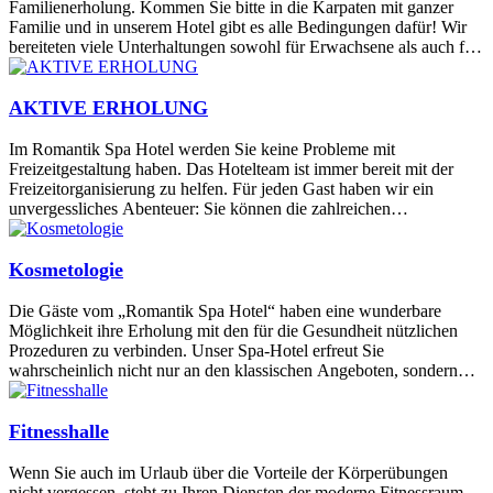
Familienerholung. Kommen Sie bitte in die Karpaten mit ganzer
Familie und in unserem Hotel gibt es alle Bedingungen dafür! Wir
bereiteten viele Unterhaltungen sowohl für Erwachsene als auch für
Kinder vor.
AKTIVE ERHOLUNG
Im Romantik Spa Hotel werden Sie keine Probleme mit
Freizeitgestaltung haben. Das Hotelteam ist immer bereit mit der
Freizeitorganisierung zu helfen. Für jeden Gast haben wir ein
unvergessliches Abenteuer: Sie können die zahlreichen
Fusswanderungen, Quad-Runde, Jeep-Route oder Rafting
unternehmen!
Kosmetologie
Die Gäste vom „Romantik Spa Hotel“ haben eine wunderbare
Möglichkeit ihre Erholung mit den für die Gesundheit nützlichen
Prozeduren zu verbinden. Unser Spa-Hotel erfreut Sie
wahrscheinlich nicht nur an den klassischen Angeboten, sondern
auch an den Neuheiten in der Welt für Kosmetologie. Lassen Sie
diese Zeit in der Atmosphäre der Verfeinerung und Gemütlichkeit
genießen solange an Ihrem Äußeren die Fachleute arbeiten.
Fitnesshalle
Wenn Sie auch im Urlaub über die Vorteile der Körperübungen
nicht vergessen, steht zu Ihren Diensten der moderne Fitnessraum,