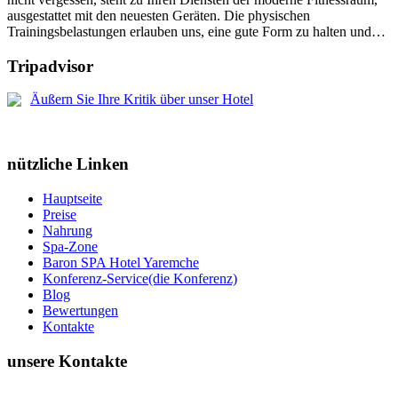
ausgestattet mit den neuesten Geräten. Die physischen
Trainingsbelastungen erlauben uns, eine gute Form zu halten und
geben uns viele Energie für aktive Erholung. Darüber hinaus ist das
eine wunderschöne Erholung für den Geist.
Tripadvisor
Äußern Sie Ihre Kritik über unser Hotel
nützliche Linken
Hauptseite
Preise
Nahrung
Spa-Zone
Baron SPA Hotel Yaremche
Konferenz-Service(die Konferenz)
Blog
Bewertungen
Kontakte
unsere Kontakte
Rezeption