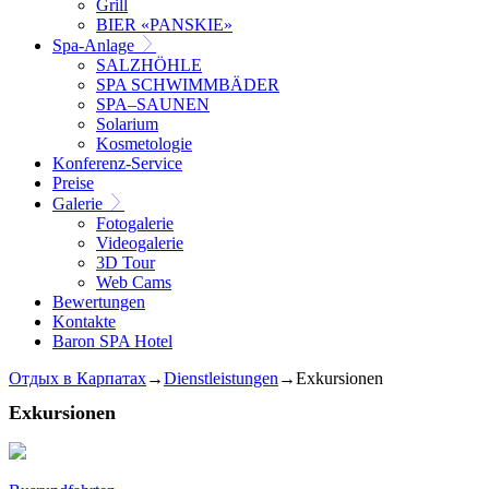
Grill
BIER «PANSKIE»
Spa-Anlage
SALZHÖHLE
SPA SCHWIMMBÄDER
SPA–SAUNEN
Solarium
Kosmetologie
Konferenz-Service
Preise
Galerie
Fotogalerie
Videogalerie
3D Tour
Web Cams
Bewertungen
Kontakte
Baron SPA Hotel
Отдых в Карпатах
→
Dienstleistungen
→
Exkursionen
Exkursionen