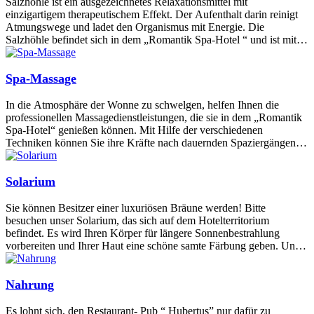
Salzhöhle ist ein ausgezeichnetes Relaxationsmittel mit
einzigartigem therapeutischem Effekt. Der Aufenthalt darin reinigt
Atmungswege und ladet den Organismus mit Energie. Die
Salzhöhle befindet sich in dem „Romantik Spa-Hotel “ und ist mit
komfortablen Liegestühlen und einem großen Fernseherschirm
ausgestattet. Und fein widerspiegelte Atmosphäre der Höhle wird
Ihnen eine vollwertige Entspannung zum Geschenk machen.
Spa-Massage
In die Atmosphäre der Wonne zu schwelgen, helfen Ihnen die
professionellen Massagedienstleistungen, die sie in dem „Romantik
Spa-Hotel“ genießen können. Mit Hilfe der verschiedenen
Techniken können Sie ihre Kräfte nach dauernden Spaziergängen
erneuern, relaxen, sich entspannen und eine Ladung der positiven
Emotionen erhalten.
Solarium
Sie können Besitzer einer luxuriösen Bräune werden! Bitte
besuchen unser Solarium, das sich auf dem Hotelterritorium
befindet. Es wird Ihren Körper für längere Sonnenbestrahlung
vorbereiten und Ihrer Haut eine schöne samte Färbung geben. Und
vergessen Sie bitte nicht, dass Sie mit der Hilfe des Solariums das
Niveau des Zufriedenheitshormons im Körper erhöhen und ein
wenig glücklicher werden können.
Nahrung
Es lohnt sich, den Restaurant- Pub “ Hubertus” nur dafür zu