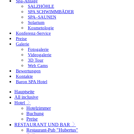
Spa-Anlage
SALZHÖHLE
SPA SCHWIMMBÄDER
SPA–SAUNEN
Solarium
Kosmetologie
Konferenz-Service
Preise
Galerie
Fotogalerie
Videogalerie
3D Tour
Web Cams
Bewertungen
Kontakte
Baron SPA Hotel
Hauptseite
All inclusive
Hotel
Hotelzimmer
Buchung
Preise
RESTAURANT UND BAR
Restaurant-Pub "Hubertus"