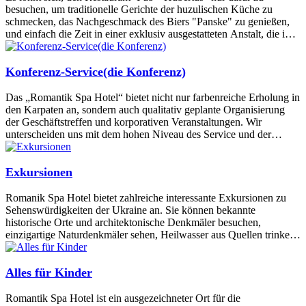
besuchen, um traditionelle Gerichte der huzulischen Küche zu
schmecken, das Nachgeschmack des Biers "Panske" zu genießen,
und einfach die Zeit in einer exklusiv ausgestatteten Anstalt, die im
altösterreichischen Stil der Jägerbierhäuser gebaut ist, zu verbringen.
Konferenz-Service(die Konferenz)
Das „Romantik Spa Hotel“ bietet nicht nur farbenreiche Erholung in
den Karpaten an, sondern auch qualitativ geplante Organisierung
der Geschäftstreffen und korporativen Veranstaltungen. Wir
unterscheiden uns mit dem hohen Niveau des Service und der
Bearbeitung aller Organisationsdetails. Im Hotel sind drei
Konferenzsäle, ausgestattet mit Projektoren, Bildschildern,
Rednerpulten und anderen erforderlichen Elementen der
Exkursionen
öffentlichen Reden.
Romanik Spa Hotel bietet zahlreiche interessante Exkursionen zu
Sehenswürdigkeiten der Ukraine an. Sie können bekannte
historische Orte und architektonische Denkmäler besuchen,
einzigartige Naturdenkmäler sehen, Heilwasser aus Quellen trinken,
das Bier in einer traditionellen ukrainischen Brauerei verkosten und
schmackhafte Gerichte der örtlichen Gaststätten schmecken.
Alles für Kinder
Romantik Spa Hotel ist ein ausgezeichneter Ort für die