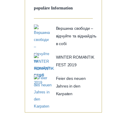
populäre Information
Вершина свободи –
відчуйте та віднайдіть
в собі
WINTER ROMANTIK
FEST 2019
Feier des neuen
Jahres in den
Karpaten