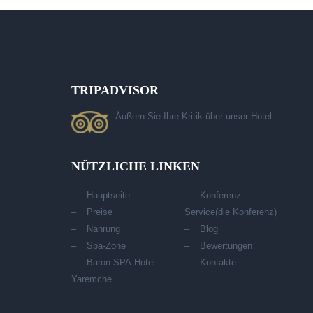
TRIPADVISOR
Äußern Sie Ihre Kritik über unser Hotel
NÜTZLICHE LINKEN
Hauptseite
Konferenz-
Preise
Service(die Konferenz)
Nahrung
Blog
Spa-Zone
Bewertungen
Baron SPA Hotel
Kontakte
Yaremche