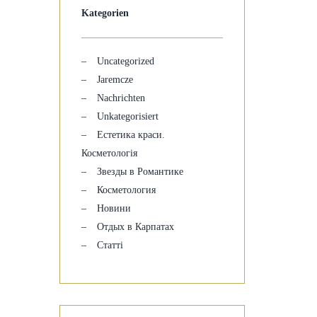
Kategorien
Uncategorized
Jaremcze
Nachrichten
Unkategorisiert
Естетика краси.
Косметологія
Звезды в Романтике
Косметология
Новини
Отдых в Карпатах
Статті