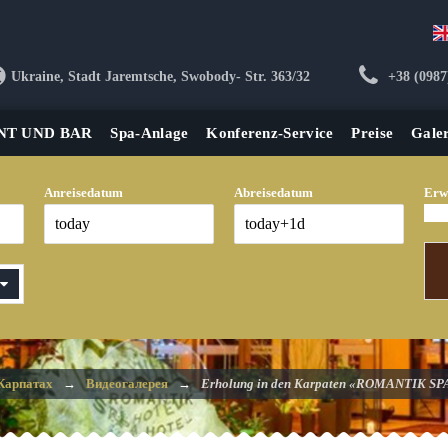
Ukraine, Stadt Jaremtsche, Swobody- Str. 363/32
+38 (0987
NT UND BAR
Spa-Anlage
Konferenz-Service
Preise
Galer
Anreisedatum
Abreisedatum
Erw
Карпатах
→
Видеогалерея
→
Erholung in den Karpaten «ROMANTIK S