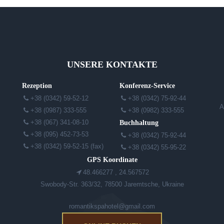
UNSERE KONTAKTE
Rezeption
Konferenz-Service
+38 (0342) 59-52-12
+38 (0342) 75-92-44
A
+38 (0987) 333-555
+38 (0982) 333-555
+38 (067) 341-08-10
Buchhaltung
+38 (095) 452-73-53
+38 (0342) 75-92-44
+38 (0342) 59-52-15 (fax)
+38 (0342) 55-95-22
GPS Koordinate
48.466277 , 24.567572
Swobody-Str. 363/32, 78500 Jaremtsche, Ukraine
romantikspahotel@gmail.com