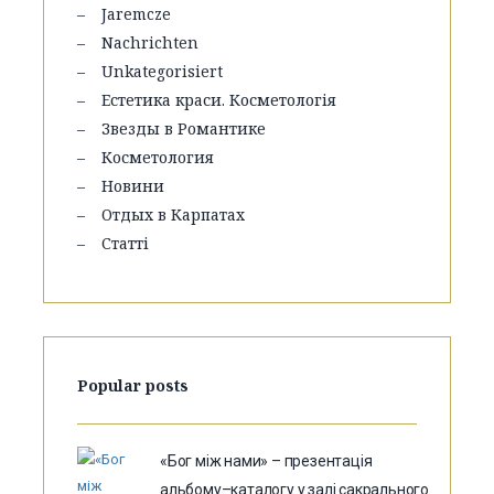
Jaremcze
Nachrichten
Unkategorisiert
Естетика краси. Косметологія
Звезды в Романтике
Косметология
Новини
Отдых в Карпатах
Статті
Popular posts
«Бог між нами» – презентація
альбому–каталогу у залі сакрального