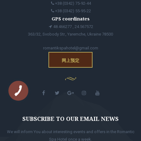
+38 (0342) 75-92-44
+38 (0342) 55-95-22
GPS coordinates
48.466277 , 24.567572
363/32, Svobody Str., Yaremche, Ukraine 78500
romantikspahotel@gmail.com
网上预定
SUBSCRIBE TO OUR EMAIL NEWS
We will inform You about interesting events and offers in the Romantic
Spa Hotel once a week.