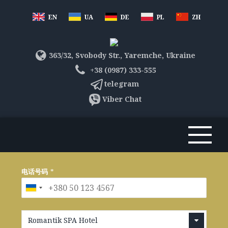
EN
UA
DE
PL
ZH
363/32, Svobody Str., Yaremche, Ukraine
+38 (0987) 333-555
telegram
Viber Chat
电话号码
*
Romantik SPA Hotel