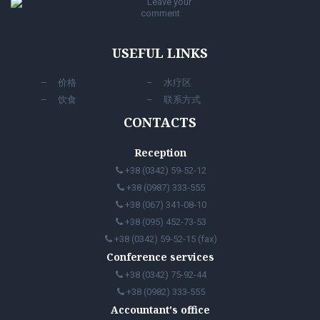
Leave your
comment
USEFUL LINKS
价格
水疗区
饮食
联系方式
CONTACTS
Reception
+38 (0342) 59-52-12
+38 (0987) 333-555
+38 (067) 341-08-10
+38 (095) 452-73-53
+38 (0342) 59-52-15 (fax)
Conference services
+38 (0342) 75-92-44
+38 (0982) 333-555
Accountant's office