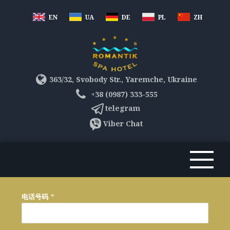
EN
UA
DE
PL
ZH
363/32, Svobody Str., Yaremche, Ukraine
+38 (0987) 333-555
telegram
Viber Chat
电话号码
*