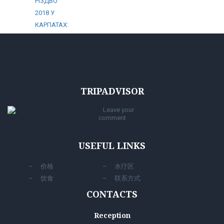
TRIPADVISOR
Leave your
comment
USEFUL LINKS
价格
水疗区
饮食
联系方式
CONTACTS
Reception