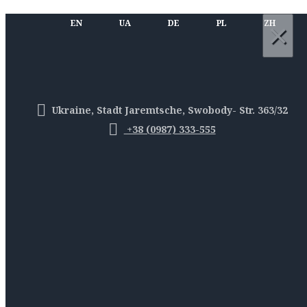
×
EN
UA
DE
PL
ZH
Ukraine, Stadt Jaremtsche, Swobody- Str. 363/32
+38 (0987) 333-555