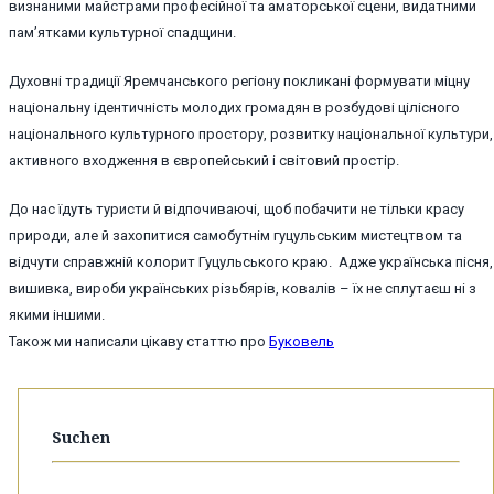
визнаними майстрами професійної та аматорської сцени, видатними
пам’ятками культурної спадщини.
Духовні традиції Яремчанського регіону покликані формувати міцну
національну ідентичність молодих громадян в розбудові цілісного
національного культурного простору, розвитку національної культури, 
активного входження в європейський і світовий простір.
До нас їдуть туристи й відпочиваючі, щоб побачити не тільки красу
природи, але й захопитися самобутнім гуцульським мистецтвом та
відчути справжній колорит Гуцульського краю. Адже українська пісня,
вишивка, вироби українських різьбярів, ковалів – їх не сплутаєш ні з
якими іншими.
Також ми написали цікаву статтю про
Буковель
Suchen