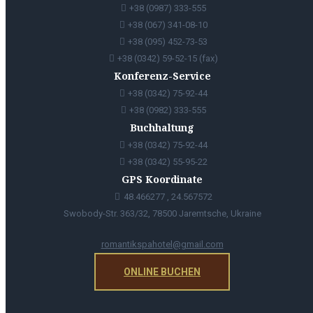
+38 (0987) 333-555
+38 (067) 341-08-10
+38 (095) 452-73-53
+38 (0342) 59-52-15 (fax)
Konferenz-Service
+38 (0342) 75-92-44
+38 (0982) 333-555
Buchhaltung
+38 (0342) 75-92-44
+38 (0342) 55-95-22
GPS Koordinate
48.466277 , 24.567572
Swobody-Str. 363/32, 78500 Jaremtsche, Ukraine
romantikspahotel@gmail.com
ONLINE BUCHEN