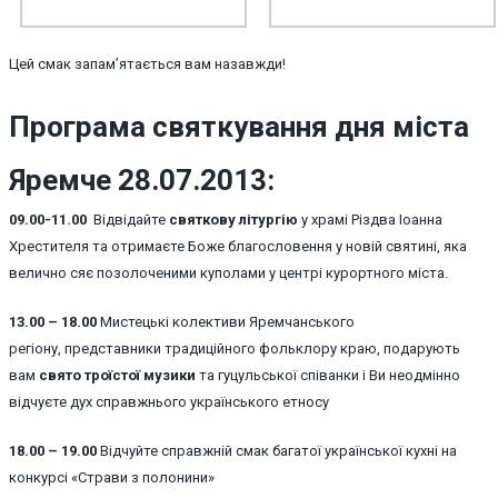
Цей смак запам’ятається вам назавжди!
Програма святкування дня міста
Яремче 28.07.2013:
09.00-11.00
Відвідайте
святкову літургію
у храмі Різдва Іоанна
Хрестителя та отримаєте Боже благословення у новій святині, яка
велично сяє позолоченими куполами у центрі курортного міста.
13.00 – 18.00
Мистецькі колективи Яремчанського
регіону, представники традиційного фольклору краю, подарують
вам
свято троїстої музики
та гуцульської співанки і Ви неодмінно
відчуєте дух справжнього українського етносу
18.00 – 19.00
Відчуйте справжній смак багатої української кухні на
конкурсі «Страви з полонини»