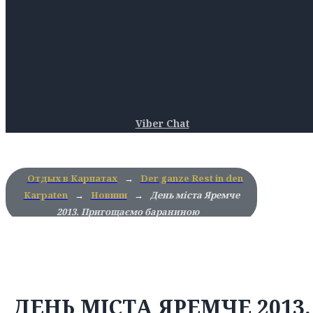
Viber Chat
Отдых в Карпатах
→
Der ganze Rest in den
Karpaten
→
Новини
→
День міста Яремче
2013. Пригощаємо бараниною
ДЕНЬ МІСТА ЯРЕМЧЕ 2013.