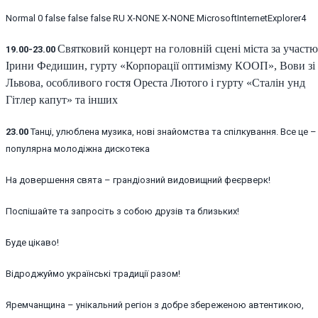
Normal
0
false
false
false
RU
X-NONE
X-NONE
MicrosoftInternetExplorer4
Святковий концерт на головній сцені міста за участю
19.00-23.00
Ірини Федишин, гурту «Корпорації оптимізму КООП», Вови зі
Львова, особливого гостя Ореста Лютого і гурту «Сталін унд
Гітлер капут» та інших
23.00
Танці, улюблена музика, нові знайомства та спілкування. Все це –
популярна молодіжна дискотека
На довершення свята – грандіозний видовищний феєрверк!
Поспішайте та запросіть з собою друзів та близьких!
Буде цікаво!
Відроджуймо українські традиції разом!
Яремчанщина – унікальний регіон з добре збереженою автентикою,