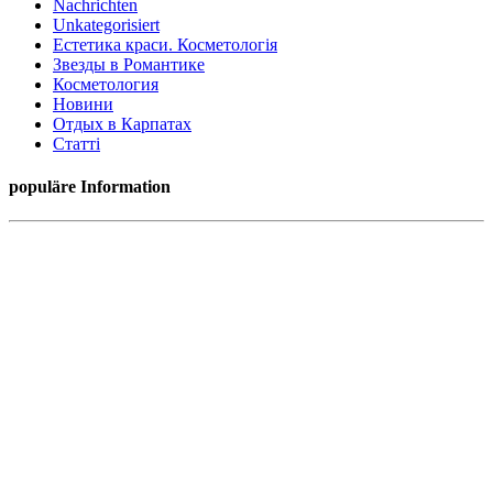
Nachrichten
Unkategorisiert
Естетика краси. Косметологія
Звезды в Романтике
Косметология
Новини
Отдых в Карпатах
Статті
populäre Information