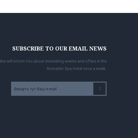
SUBSCRIBE TO OUR EMAIL NEWS
We will inform You about interesting events and offers in the
Romantic Spa Hotel once a week.