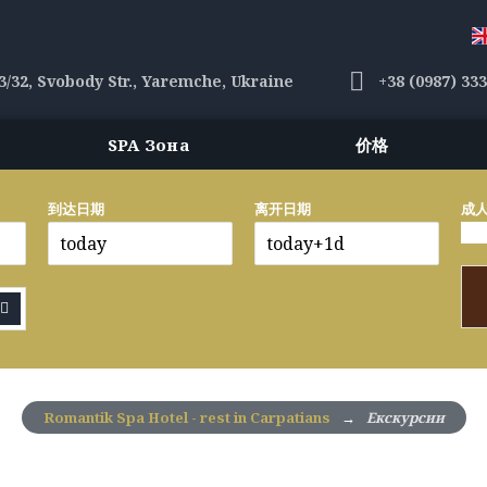
3/32, Svobody Str., Yaremche, Ukraine
+38 (0987) 33
SPA Зона
价格
到达日期
离开日期
成人
Romantik Spa Hotel - rest in Carpatians
→
Екскурсии