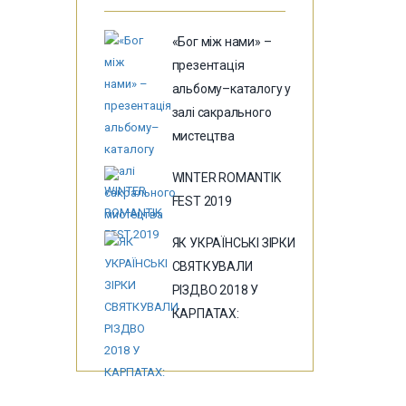
«Бог між нами» –
презентація
альбому–каталогу у
залі сакрального
мистецтва
WINTER ROMANTIK
FEST 2019
ЯК УКРАЇНСЬКІ ЗІРКИ
СВЯТКУВАЛИ
РІЗДВО 2018 У
КАРПАТАХ: