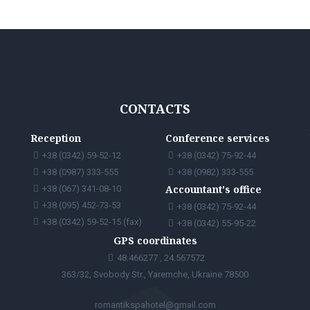
CONTACTS
Reception
Conference services
+38 (0342) 59-52-12
+38 (0342) 75-92-44
+38 (0987) 333-555
+38 (0982) 333-555
Accountant's office
+38 (067) 341-08-10
+38 (095) 452-73-53
+38 (0342) 75-92-44
+38 (0342) 59-52-15 (fax)
+38 (0342) 55-95-22
GPS coordinates
48.466277 , 24.567572
363/32, Svobody Str., Yaremche, Ukraine 78500
romantikspahotel@gmail.com