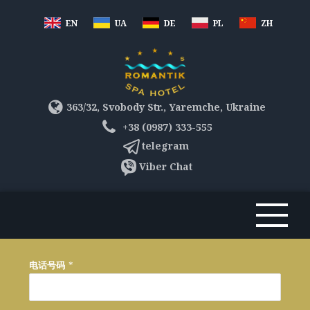
EN
UA
DE
PL
ZH
363/32, Svobody Str., Yaremche, Ukraine
+38 (0987) 333-555
telegram
Viber Chat
电话号码
*