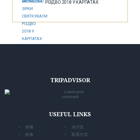
РІЗДВО 2018 У КАРПАТАХ:
TRIPADVISOR
Leave your
comment
USEFUL LINKS
价格
水疗区
饮食
联系方式