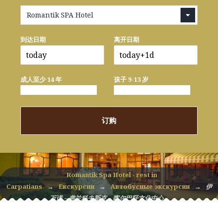
Romantik SPA Hotel
到达日期
离开日期
成人至少 14 年
孩子 9-13 岁
订购
Romantik Spa Hotel - rest in
Carpatians
→
Екскурсии
→
Автобусные экскурсии
→
伊
万诺 – 弗兰科夫斯克，喀尔巴阡文化中心