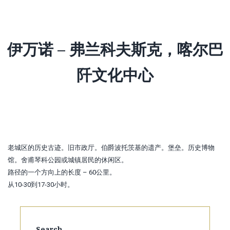
伊万诺 – 弗兰科夫斯克，喀尔巴
阡文化中心
老城区的历史古迹。旧市政厅。伯爵波托茨基的遗产。堡垒。历史博物
馆。舍甫琴科公园或城镇居民的休闲区。
路径的一个方向上的长度 – 60公里。
从10-30到17-30小时。
Search