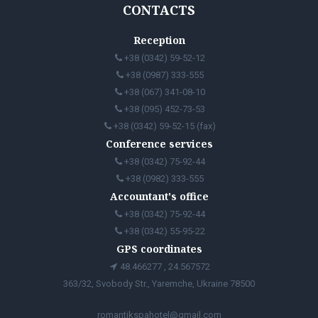
CONTACTS
Reception
+38 (0342) 59-52-12
+38 (0987) 333-555
+38 (067) 341-08-10
+38 (095) 452-73-53
+38 (0342) 59-52-15 (fax)
Conference services
+38 (0342) 75-92-44
+38 (0982) 333-555
Accountant's office
+38 (0342) 75-92-44
+38 (0342) 55-95-22
GPS coordinates
48.466277 , 24.567572
363/32, Svobody Str., Yaremche, Ukraine 78500
romantikspahotel@gmail.com