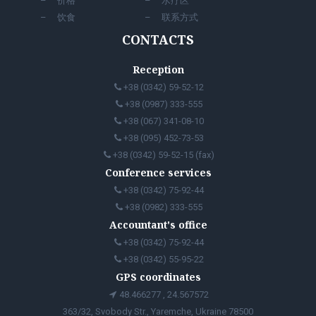
价格
水疗区
饮食
联系方式
CONTACTS
Reception
+38 (0342) 59-52-12
+38 (0987) 333-555
+38 (067) 341-08-10
+38 (095) 452-73-53
+38 (0342) 59-52-15 (fax)
Conference services
+38 (0342) 75-92-44
+38 (0982) 333-555
Accountant's office
+38 (0342) 75-92-44
+38 (0342) 55-95-22
GPS coordinates
48.466277 , 24.567572
363/32, Svobody Str., Yaremche, Ukraine 78500