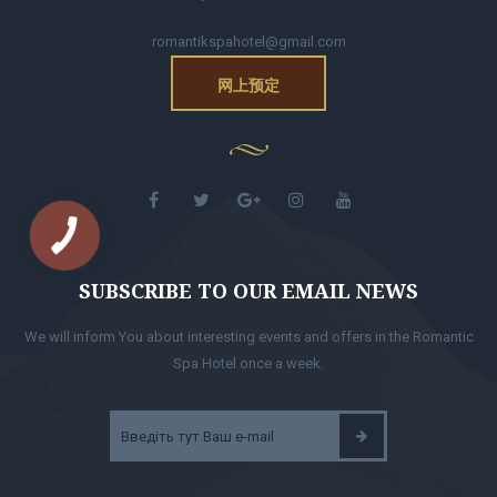
romantikspahotel@gmail.com
网上预定
SUBSCRIBE TO OUR EMAIL NEWS
We will inform You about interesting events and offers in the Romantic
Spa Hotel once a week.