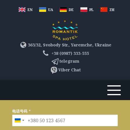
EN
UA
DE
PL
ZH
363/32, Svobody Str., Yaremche, Ukraine
+38 (0987) 333-555
telegram
Viber Chat
电话号码
*