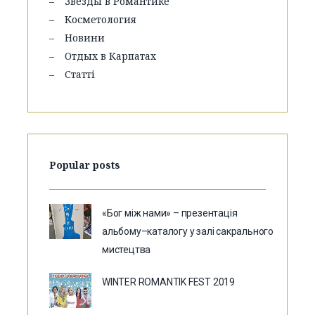
Звезды в Романтике
Косметология
Новини
Отдых в Карпатах
Статті
Popular posts
«Бог між нами» – презентація
альбому–каталогу у залі сакрального
мистецтва
WINTER ROMANTIK FEST 2019