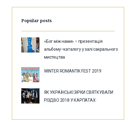
Popular posts
«Бог між нами» – презентація
альбому–каталогу у залі сакрального
мистецтва
WINTER ROMANTIK FEST 2019
ЯК УКРАЇНСЬКІ ЗІРКИ СВЯТКУВАЛИ
РІЗДВО 2018 У КАРПАТАХ: