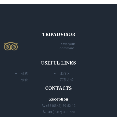
TRIPADVISOR
Leave your
comment
USEFUL LINKS
价格
水疗区
饮食
联系方式
CONTACTS
Reception
+38 (0342) 59-52-12
+38 (0987) 333-555