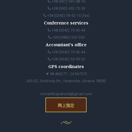
+38 (067) 341-08-10
+38 (095) 452-73-53
+38 (0342) 59-52-15 (fax)
Conference services
+38 (0342) 75-92-44
+38 (0982) 333-555
Accountant's office
+38 (0342) 75-92-44
+38 (0342) 55-95-22
GPS coordinates
48.466277 , 24.567572
363/32, Svobody Str., Yaremche, Ukraine 78500
romantikspahotel@gmail.com
网上预定