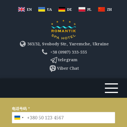
EN
UA
DE
PL
ZH
363/32, Svobody Str., Yaremche, Ukraine
+38 (0987) 333-555
telegram
Viber Chat
电话号码
*