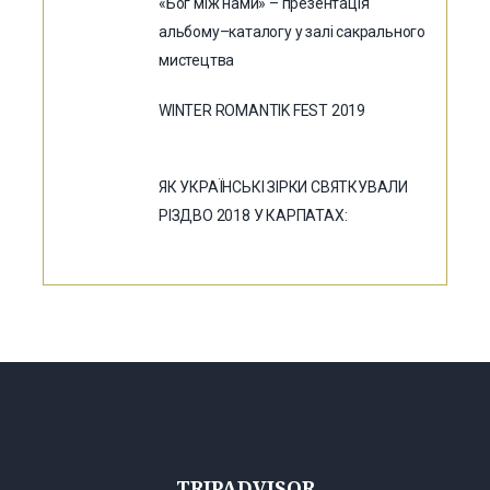
«Бог між нами» – презентація
альбому–каталогу у залі сакрального
мистецтва
WINTER ROMANTIK FEST 2019
ЯК УКРАЇНСЬКІ ЗІРКИ СВЯТКУВАЛИ
РІЗДВО 2018 У КАРПАТАХ:
TRIPADVISOR