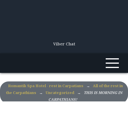
Viber Chat
Romantik Spa Hotel - rest in Carpatians
→
All of the rest in
the Carpathians
→
Uncategorized
→
THIS IS MORNING IN
CARPATHIANS!