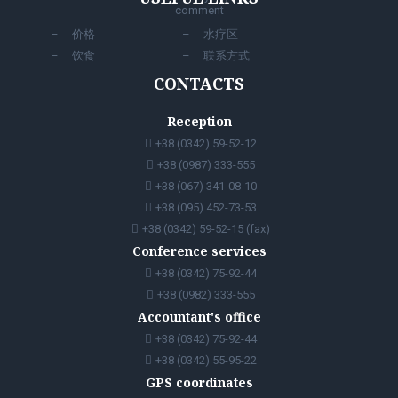
comment
价格
水疗区
饮食
联系方式
CONTACTS
Reception
+38 (0342) 59-52-12
+38 (0987) 333-555
+38 (067) 341-08-10
+38 (095) 452-73-53
+38 (0342) 59-52-15 (fax)
Conference services
+38 (0342) 75-92-44
+38 (0982) 333-555
Accountant's office
+38 (0342) 75-92-44
+38 (0342) 55-95-22
GPS coordinates