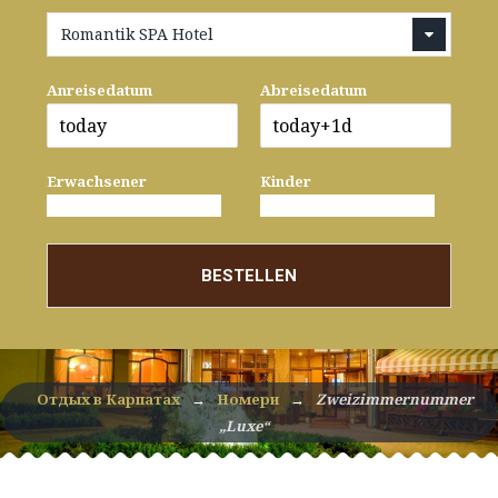
Romantik SPA Hotel
Anreisedatum
Abreisedatum
Erwachsener
Kinder
BESTELLEN
Отдых в Карпатах
→
Номери
→
Zweizimmernummer
„Luxe“