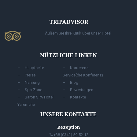
TRIPADVISOR
Äußern Sie Ihre Kritik über unser Hotel
NÜTZLICHE LINKEN
Hauptseite
Konferenz-
Preise
Service(die Konferenz)
Nahrung
Blog
Spa-Zone
Bewertungen
Baron SPA Hotel
Kontakte
Yaremche
UNSERE KONTAKTE
Rezeption
+38 (0342) 59-52-12