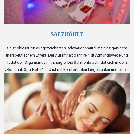
SALZHÖHLE
Salzhöhle ist ein ausgezeichnetes Relaxationsmittel mit einzigartigem
therapeutischem Effekt. Der Aufenthalt darin reinigt Atmungswege und
ladet den Organismus mit Energie. Die Salzhöhle befindet sich in dem
„Romantik Spa-Hotel “ und ist mit komfortablen Liegestühlen und einem
großen Fernseherschirm ausgestattet. Und fein widerspiegelte
Atmosphäre der Höhle wird Ihnen eine vollwertige Entspannung zum
Geschenk machen.