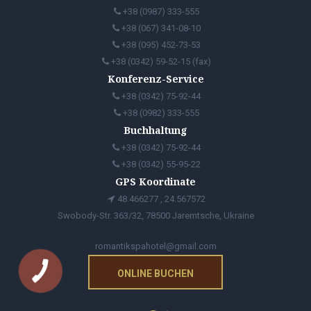
+38 (0987) 333-555
+38 (067) 341-08-10
+38 (095) 452-73-53
+38 (0342) 59-52-15 (fax)
Konferenz-Service
+38 (0342) 75-92-44
+38 (0982) 333-555
Buchhaltung
+38 (0342) 75-92-44
+38 (0342) 55-95-22
GPS Koordinate
48.466277 , 24.567572
Swobody-Str. 363/32, 78500 Jaremtsche, Ukraine
romantikspahotel@gmail.com
ONLINE BUCHEN