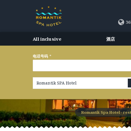
36
All inclusive
酒店
电话号码
*
Romantik SPA Hotel
Romantik Spa Hotel - rest