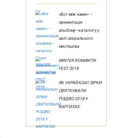
«Бог між нами» –
презентація
альбому–каталогу у
залі сакрального
мистецтва
WINTER ROMANTIK
FEST 2019
ЯК УКРАЇНСЬКІ ЗІРКИ
СВЯТКУВАЛИ
РІЗДВО 2018 У
КАРПАТАХ:
。