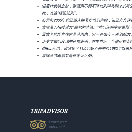
温度计发明之前，酿酒商不得不降低到即将到来的啤酒
此，表达“经验法则”。
公元前2000年的亚述人的著作他们声称，诺亚方舟保
古埃及人招呼对方“面包和啤酒。”他们还荣幸伊希斯 
最古老的配方在世界范围内，它一直保存 – 啤酒配方
历史学家们发现的证据表明，在中世纪，当僧侣在寺
由Ron沃纳，谁收集了11,644瓶不同的自1982年以
最啤酒节啤酒节是世界公认的。
TRIPADVISOR
Leave your
comment