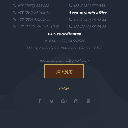
+38 (0987) 333-555
+38 (0982) 333-555
Accountant's office
+38 (067) 341-08-10
+38 (095) 452-73-53
+38 (0342) 75-92-44
+38 (0342) 59-52-15 (fax)
+38 (0342) 55-95-22
GPS coordinates
48.466277 , 24.567572
363/32, Svobody Str., Yaremche, Ukraine 78500
romantikspahotel@gmail.com
网上预定