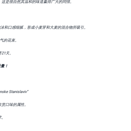
牌。这是很自然其温和的味道赢得广大的同情。
泡沫和口感细腻，形成小麦芽和大麦的混合物所吸引。
香气的花束。
21天。
质量！
anislaviv”
欣赏口味的属性。
术。