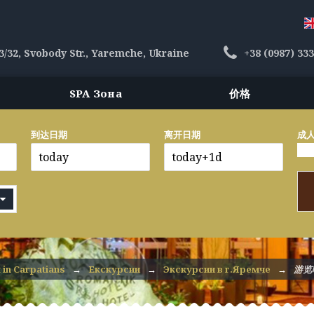
3/32, Svobody Str., Yaremche, Ukraine
+38 (0987) 33
SPA Зона
价格
到达日期
离开日期
成人
 in Carpatians
→
Екскурсии
→
Экскурсии в г.Яремче
→
游览啤