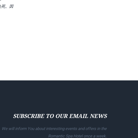
会死。因
SUBSCRIBE TO OUR EMAIL NEWS
We will inform You about interesting events and offers in the
Romantic Spa Hotel once a week.