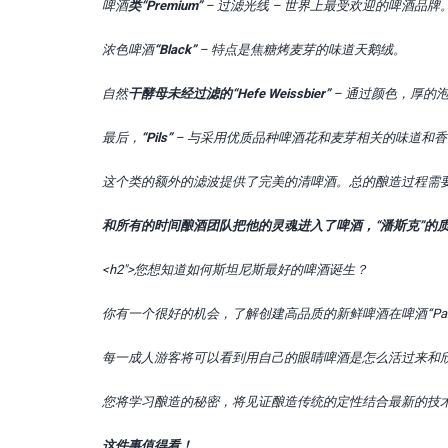
啤酒
类“Premium”
– 过滤光线 – 世界上最受欢迎的啤酒品
浓色啤酒
“Black”
– 特点是焦糖烤麦芽的味道天鹅绒。
自然
干酵母未经过滤的“Hefe Weissbier”
– 通过颜色，厚的
最后，
“Pils”
– 与采用优质品种啤酒花和麦芽相关的味道和
这个类的额外的滤波提供了完美的清啤酒。总的酿造过程需要
和所有的时间酿酒团队把他的灵魂进入了啤酒，“潘斯克”的
<h2″>您想知道如何斯坦尼斯最好的啤酒诞生？
你有一个很好的机会，了解创建高品质的新鲜啤酒在啤酒“Panske St
每一成人游客将可以看到用自己的眼睛啤酒是怎么活过来和
您将学习酿造的秘密，将见证酿造传统的定性结合最新的技
这件事值得看！