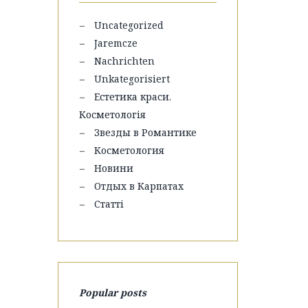
Uncategorized
Jaremcze
Nachrichten
Unkategorisiert
Естетика краси.
Косметологія
Звезды в Романтике
Косметология
Новини
Отдых в Карпатах
Статті
Popular posts