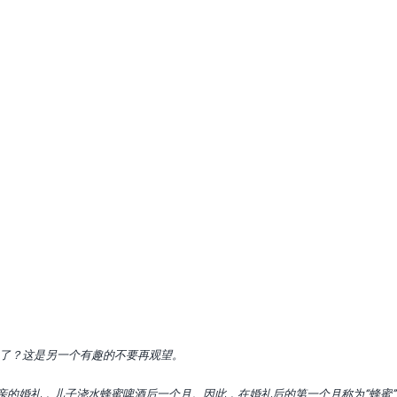
。
。
去了？这是另一个有趣的不要再观望。
父亲的婚礼，儿子浇水蜂蜜啤酒后一个月。因此，在婚礼后的第一个月称为“蜂蜜”