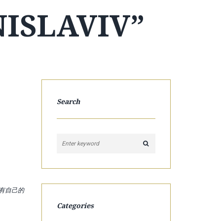
ISLAVIV”
Search
都有自己的
Categories