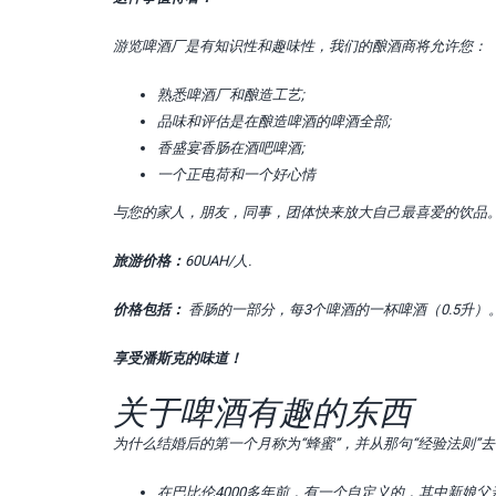
游览啤酒厂是有知识性和趣味性，我们的酿酒商将允许您：
熟悉啤酒厂和酿造工艺;
品味和评估是在酿造啤酒的啤酒全部;
香盛宴香肠在酒吧啤酒;
一个正电荷和一个好心情
与您的家人，朋友，同事，团体快来放大自己最喜爱的饮品
旅游价格：
60UAH/人.
价格包括：
香肠的一部分，每3个啤酒的一杯啤酒（0.5升）
享受潘斯克的味道！
关于啤酒有趣的东西
为什么结婚后的第一个月称为“蜂蜜”，并从那句“经验法则”
在巴比伦4000多年前，有一个自定义的，其中新娘