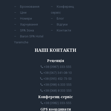
Бронювання
Конференц
Ціни
сервіс
Номери
Блог
Харчування
Відгуки
SPA Зона
Контакти
Baron SPA Hotel
Yaremche
НАШІ КОНТАКТИ
Рецепція
+38 (0987) 333-555
+38 (067) 341-08-10
+38 (095) 452-73-53
+38 (098) 6 333 555
+38 (068) 8 333 555
Конференц-сервіс
+38 (0982) 333-555
GPS координати