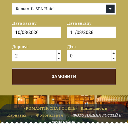
Romantik SPA Hotel
Дата заїзду
Дата виїзду
Дорослі
Діти
ЗАМОВИТИ
«РОМАНТІК СПА ГОТЕЛЬ» - Відпочинок в
Карпатах
→
Фотогалерея
→
ФОТО НАШИХ ГОСТЕЙ В
INSTAGRAM