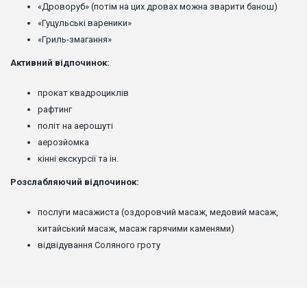
«Дроворуб» (потім на цих дровах можна зварити банош)
«Гуцульські вареники»
«Гриль-змагання»
Активний відпочинок:
прокат квадроциклів
рафтинг
політ на аерошуті
аерозйомка
кінні екскурсії та ін.
Розслабляючий відпочинок:
послуги масажиста (оздоровчий масаж, медовий масаж,
китайський масаж, масаж гарячими каменями)
відвідування Соляного гроту