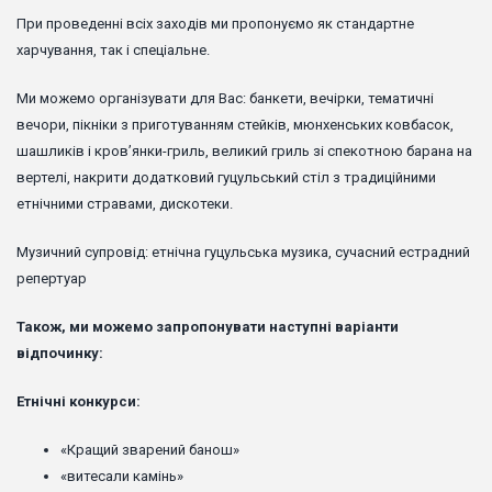
При проведенні всіх заходів ми пропонуємо як стандартне
харчування, так і спеціальне.
Ми можемо організувати для Вас: банкети, вечірки, тематичні
вечори, пікніки з приготуванням стейків, мюнхенських ковбасок,
шашликів і кров’янки-гриль, великий гриль зі спекотною барана на
вертелі, накрити додатковий гуцульський стіл з традиційними
етнічними стравами, дискотеки.
Музичний супровід: етнічна гуцульська музика, сучасний естрадний
репертуар
Також, ми можемо запропонувати наступні варіанти
відпочинку:
Етнічні конкурси:
«Кращий зварений банош»
«витесали камінь»