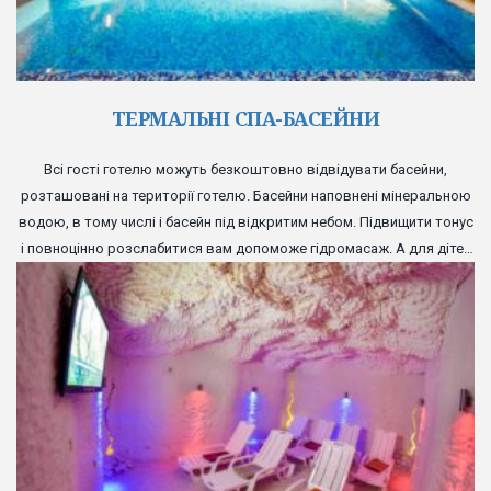
ТЕРМАЛЬНІ СПА-БАСЕЙНИ
Всі гості готелю можуть безкоштовно відвідувати басейни,
розташовані на території готелю. Басейни наповнені мінеральною
водою, в тому числі і басейн під відкритим небом. Підвищити тонус
і повноцінно розслабитися вам допоможе гідромасаж. А для дітей
передбачений спеціальний басейн з гіркою і надувними іграшками.