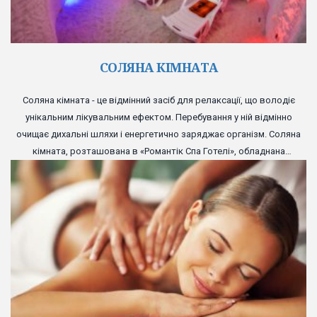
СОЛЯНА КІМНАТА
Соляна кімната - це відмінний засіб для релаксації, що володіє
унікальним лікувальним ефектом. Перебування у ній відмінно
очищає дихальні шляхи і енергетично заряджає організм. Соляна
кімната, розташована в «Романтік Спа Готелі», обладнана
комфортними лежаками і великим телевізійним екраном, а
прекрасно відтворена атмосфера соляної печери подарує вам
повноцінне розслаблення.