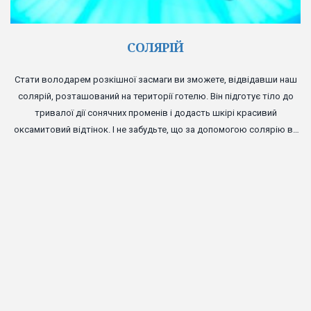
СОЛЯРІЙ
Стати володарем розкішної засмаги ви зможете, відвідавши наш
солярій, розташований на території готелю. Він підготує тіло до
тривалої дії сонячних променів і додасть шкірі красивий
оксамитовий відтінок. І не забудьте, що за допомогою солярію ви
можете збільшити рівень гормону задоволення в організмі і стати
трохи щасливішими.