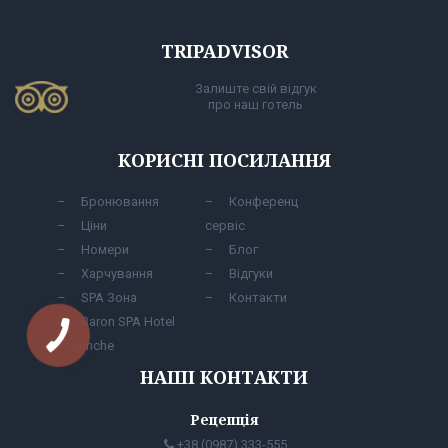
TRIPADVISOR
Залиште свій відгук
про наш готель
КОРИСНІ ПОСИЛАННЯ
Бронювання
Конференц
Ціни
сервіс
Номери
Блог
Харчування
Відгуки
SPA Зона
Контакти
Baron SPA Hotel
Yaremche
НАШІ КОНТАКТИ
Рецепція
+38 (0987) 333-555