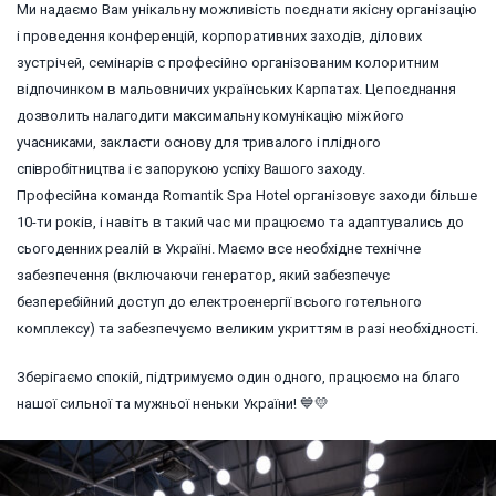
Ми надаємо Вам унікальну можливість поєднати якісну організацію
і проведення конференцій, корпоративних заходів, ділових
зустрічей, семінарів c професійно організованим колоритним
відпочинком в мальовничих українських Карпатах.
Це поєднання
дозволить налагодити максимальну комунікацію між його
учасниками, закласти основу для тривалого і плідного
співробітництва і є запорукою успіху Вашого заходу.
Професійна команда Romantik Spa Hotel організовує заходи більше
10-ти років, і навіть в такий час ми працюємо та адаптувались до
сьогоденних реалій в Україні. Маємо все необхідне технічне
забезпечення (включаючи генератор, який забезпечує
безперебійний доступ до електроенергії всього готельного
комплексу) та забезпечуємо великим укриттям в разі необхідності.
Зберігаємо спокій, підтримуємо один одного, працюємо на благо
нашої сильної та мужньої неньки України! 💙💛