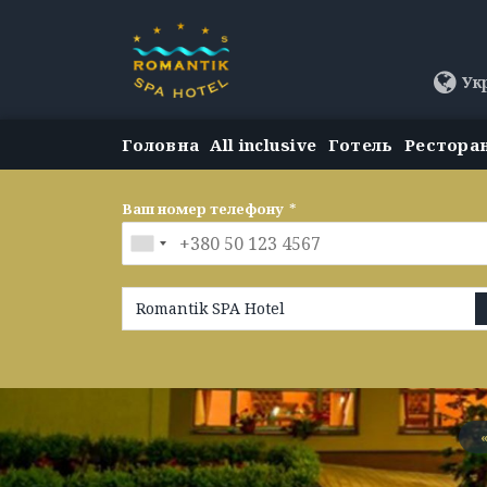
Ук
Головна
All inclusive
Готель
Рестора
Ваш номер телефону
*
Romantik SPA Hotel