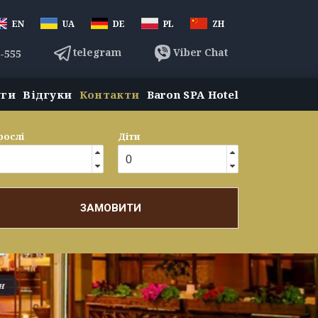
EN
UA
DE
PL
ZH
telegram
Viber Chat
3-555
уги
Відгуки
Контакти
Baron SPA Hotel
рослі
Діти
ЗАМОВИТИ
и