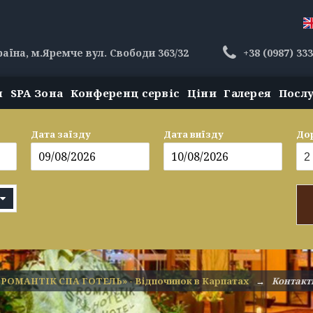
раїна, м.Яремче вул. Свободи 363/32
+38 (0987) 33
н
SPA Зона
Конференц сервіс
Ціни
Галерея
Посл
Дата заїзду
Дата виїзду
До
«РОМАНТІК СПА ГОТЕЛЬ» - Відпочинок в Карпатах
→
Контакт