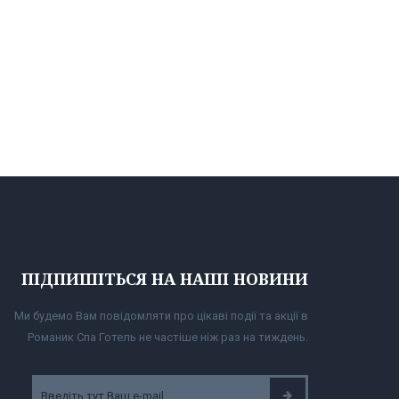
ПІДПИШІТЬСЯ НА НАШІ НОВИНИ
Ми будемо Вам повідомляти про цікаві події та акції в
Романик Спа Готель не частіше ніж раз на тиждень.