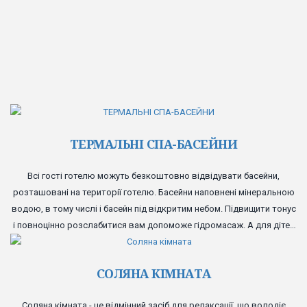
ТЕРМАЛЬНІ СПА-БАСЕЙНИ
Всі гості готелю можуть безкоштовно відвідувати басейни,
розташовані на території готелю. Басейни наповнені мінеральною
водою, в тому числі і басейн під відкритим небом. Підвищити тонус
і повноцінно розслабитися вам допоможе гідромасаж. А для дітей
передбачений спеціальний басейн з гіркою і надувними іграшками.
СОЛЯНА КІМНАТА
Соляна кімната - це відмінний засіб для релаксації, що володіє