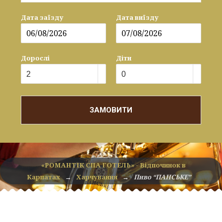
Дата заїзду
Дата виїзду
Дорослі
Діти
ЗАМОВИТИ
«РОМАНТІК СПА ГОТЕЛЬ» - Відпочинок в
Карпатах
→
Харчування
→
Пиво “ПАНСЬКЕ”