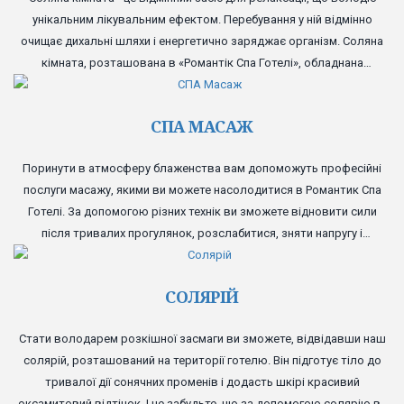
унікальним лікувальним ефектом. Перебування у ній відмінно
очищає дихальні шляхи і енергетично заряджає організм. Соляна
кімната, розташована в «Романтік Спа Готелі», обладнана
комфортними лежаками і великим телевізійним екраном, а
прекрасно відтворена атмосфера соляної печери подарує вам
СПА МАСАЖ
повноцінне розслаблення.
Поринути в атмосферу блаженства вам допоможуть професійні
послуги масажу, якими ви можете насолодитися в Романтик Спа
Готелі. За допомогою різних технік ви зможете відновити сили
після тривалих прогулянок, розслабитися, зняти напругу і
отримати заряд бадьорості.
СОЛЯРІЙ
Стати володарем розкішної засмаги ви зможете, відвідавши наш
солярій, розташований на території готелю. Він підготує тіло до
тривалої дії сонячних променів і додасть шкірі красивий
оксамитовий відтінок. І не забудьте, що за допомогою солярію ви