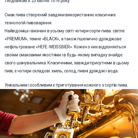
Людовіком X 23 квітня 1516 року.
Смак пива створений завдяки використанню класичних
технологій пивоваріння.
Найвідоміші і визнані в усьому світі чотири сорти пива: світле
«PREMIUM», темне «BLACK», а також пшенично-дріжджове
нефільтроване «HEFE-WEISSBIER». Кожен з них відрізняється
своїми смаковими якостями і в будь-якому випадку знайде
свого шанувальника. Класичними, завжди присутніми в цьому
пиві, є чотири складові: хміль, солод, пивні дріжджі і вода.
Унікальним і особливим є приготування кожного з сортів пива.