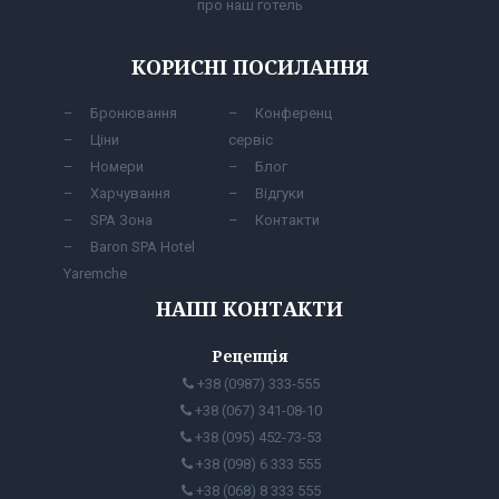
про наш готель
КОРИСНІ ПОСИЛАННЯ
Бронювання
Конференц
Ціни
сервіс
Номери
Блог
Харчування
Відгуки
SPA Зона
Контакти
Baron SPA Hotel
Yaremche
НАШІ КОНТАКТИ
Рецепція
+38 (0987) 333-555
+38 (067) 341-08-10
+38 (095) 452-73-53
+38 (098) 6 333 555
+38 (068) 8 333 555