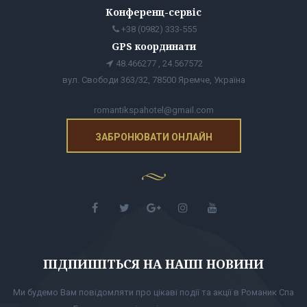
Конференц-сервіс
+38 (0982) 333-555
GPS координати
48.466277 , 24.567572
вул. Свободи 363/32, 78500 Яремче, Україна
romantikspahotel@gmail.com
ЗАБРОНЮВАТИ ОНЛАЙН
ПІДПИШІТЬСЯ НА НАШІ НОВИНИ
Ми будемо Вам повідомляти про цікаві події та акції в Романик Спа