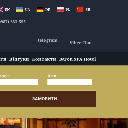
EN
UA
DE
PL
ZH
0987) 333-555
telegram
Viber Chat
уги
Відгуки
Контакти
Baron SPA Hotel
рослі
Діти
ЗАМОВИТИ