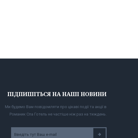
ПІДПИШІТЬСЯ НА НАШІ НОВИНИ
Ми будемо Вам повідомляти про цікаві події та акції в
Романик Спа Готель не частіше ніж раз на тиждень.