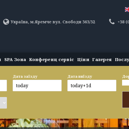
Україна, м.Яремче вул. Свободи 363/32
+38 (
н
SPA Зона
Конференц сервіс
Ціни
Галерея
Посл
Дата заїзду
Дата виїзду
До