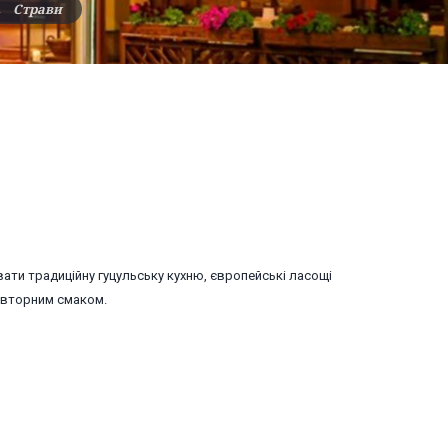
→
Страви
ати традиційну гуцульську кухню, європейські ласощі
повторним смаком.