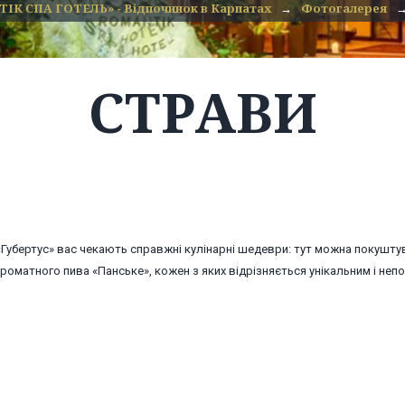
ІК СПА ГОТЕЛЬ» - Відпочинок в Карпатах
→
Фотогалерея
СТРАВИ
«Губертус» вас чекають справжні кулінарні шедеври: тут можна покуштув
 ароматного пива «Панське», кожен з яких відрізняється унікальним і не