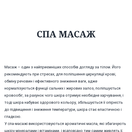
СПА МАСАЖ
Масаж – один з найприємніших способів догляду за тілом. Його
рекомендують при стресах, для поліпшення циркуляції крові,
обміну речовин і ефективного зниження ваги, адже
нормалізуються функції сальних і жирових залоз, поліпшується
кровообіг, за рахунок чого шкіра отримує необхідне харчування, і
тоді шкіра набуває здорового кольору, збільшується її опірність
до підвищення і зниження температури, шкіра стає еластичною і
гладкою.
У спа-масажі використовуються ароматичні масла, які збагачують
шкіру мінералами і вітамінами, і відповідно тим самим живлять її.