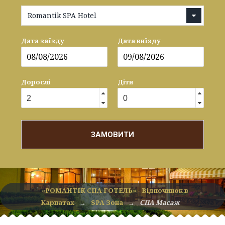
Romantik SPA Hotel
Дата заїзду
Дата виїзду
Дорослі
Діти
ЗАМОВИТИ
«РОМАНТІК СПА ГОТЕЛЬ» - Відпочинок в
Карпатах
→
SPA Зона
→
СПА Масаж