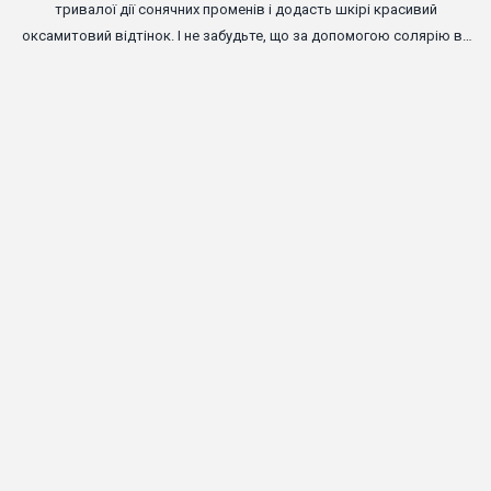
тривалої дії сонячних променів і додасть шкірі красивий
оксамитовий відтінок. І не забудьте, що за допомогою солярію ви
можете збільшити рівень гормону задоволення в організмі і стати
трохи щасливішими.