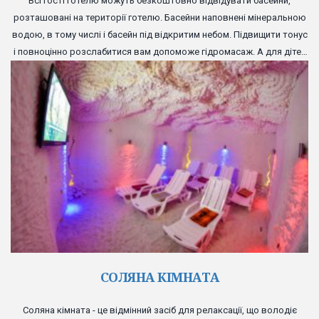
Всі гості готелю можуть безкоштовно відвідувати басейни,
розташовані на території готелю. Басейни наповнені мінеральною
водою, в тому числі і басейн під відкритим небом. Підвищити тонус
і повноцінно розслабитися вам допоможе гідромасаж. А для дітей
передбачений спеціальний басейн з гіркою і надувними іграшками.
СОЛЯНА КІМНАТА
Соляна кімната - це відмінний засіб для релаксації, що володіє