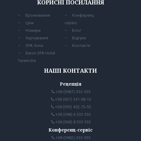
КОРИСНІ ПОСИЛАННЯ
Бронювання
Конференц
Ціни
сервіс
Номери
Блог
Харчування
Відгуки
SPA Зона
Контакти
Baron SPA Hotel
Yaremche
НАШІ КОНТАКТИ
Рецепція
+38 (0987) 333-555
+38 (067) 341-08-10
+38 (095) 452-73-53
+38 (098) 6 333 555
+38 (068) 8 333 555
Конференц-сервіс
+38 (0982) 333-555