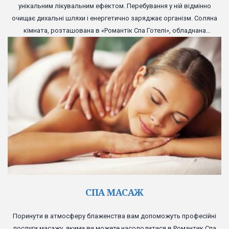
унікальним лікувальним ефектом. Перебування у ній відмінно
очищає дихальні шляхи і енергетично заряджає організм. Соляна
кімната, розташована в «Романтік Спа Готелі», обладнана
комфортними лежаками і великим телевізійним екраном, а
прекрасно відтворена атмосфера соляної печери подарує вам
повноцінне розслаблення.
СПА МАСАЖ
Поринути в атмосферу блаженства вам допоможуть професійні
послуги масажу, якими ви можете насолодитися в Романтик Спа