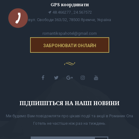
GPS координати
48.466277 , 24.567572
вул. Свободи 363/32, 78500 Яремче, Україна
romantikspahotel@gmail.com
ЗАБРОНЮВАТИ ОНЛАЙН
ПІДПИШІТЬСЯ НА НАШІ НОВИНИ
Ми будемо Вам повідомляти про цікаві події та акції в Романик Спа
Готель не частіше ніж раз на тиждень.