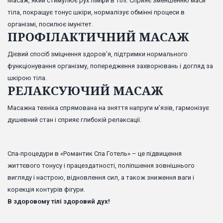
Масаж, який стимулює рух лімфи в тілі. Сприяє зменшенню маси
тіла, покращує тонус шкіри, нормалізує обмінні процеси в
організмі, посилює імунітет.
ПРОФІЛАКТИЧНИЙ МАСАЖ
Дієвий спосіб зміцнення здоров’я, підтримки нормального
функціонування організму, попередження захворювань і догляд за
шкірою тіла.
РЕЛАКСУЮЧИЙ МАСАЖ
Масажна техніка спрямована на зняття напруги м’язів, гармонізує
душевний стан і сприяє глибокій релаксації.
Спа-процедури в «Романтик Спа Готель» – це підвищення
життєвого тонусу і працездатності, поліпшення зовнішнього
вигляду і настрою, відновлення сил, а також зниження ваги і
корекція контурів фігури.
В здоровому тілі здоровий дух!