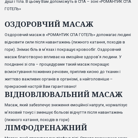
душі і тіла. В цьому Вам допоможуть в СПА – зоні «РОМАНТИК СПА
ГОТЕЛЬ»
ОЗДОРОВЧИЙ МАСАЖ
Оздоровчий масаж в «РОМАНТИК СПА ГОТЕЛЬ» допомагає людині
відновити сили після навантажень (лижного катання, походів в
гори). Знімає біль в м’язах і покращує кровообіг. Оздоровчий
масаж благотворно впливає на емоційне здоров’я людини. У
поєднанні зі спа – процедурами такий масаж покращує
всмоктування поживних речовин, приплив кисню до тканин і
життєво важливих органів в організмі, а найголовніше –
прекрасний настрій Вам гарантовано!
ВІДНОВЛЮВАЛЬНИЙ МАСАЖ
Масаж, який забезпечує зниження емоційної напруги, нормалізує
м’язовий тонус і зменшує больові відчуття після навантажень
(лижного катання, походів в гори)
ЛІМФОДРЕНАЖНИЙ