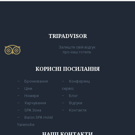
TRIPADVISOR
Залиште свій відгук
про наш готель
КОРИСНІ ПОСИЛАННЯ
Бронювання
Конференц
Ціни
сервіс
Номери
Блог
Харчування
Відгуки
SPA Зона
Контакти
Baron SPA Hotel
Yaremche
НАШІ КОНТАКТИ