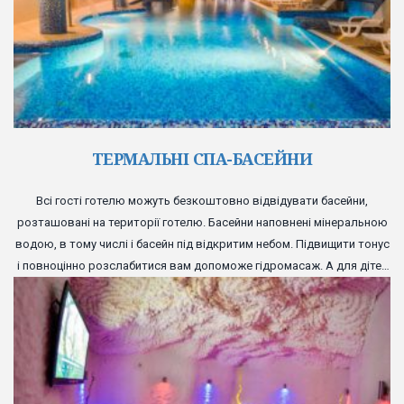
ТЕРМАЛЬНІ СПА-БАСЕЙНИ
Всі гості готелю можуть безкоштовно відвідувати басейни,
розташовані на території готелю. Басейни наповнені мінеральною
водою, в тому числі і басейн під відкритим небом. Підвищити тонус
і повноцінно розслабитися вам допоможе гідромасаж. А для дітей
передбачений спеціальний басейн з гіркою і надувними іграшками.