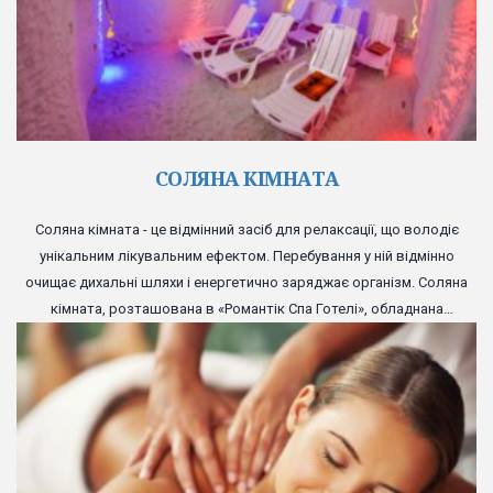
СОЛЯНА КІМНАТА
Соляна кімната - це відмінний засіб для релаксації, що володіє
унікальним лікувальним ефектом. Перебування у ній відмінно
очищає дихальні шляхи і енергетично заряджає організм. Соляна
кімната, розташована в «Романтік Спа Готелі», обладнана
комфортними лежаками і великим телевізійним екраном, а
прекрасно відтворена атмосфера соляної печери подарує вам
повноцінне розслаблення.