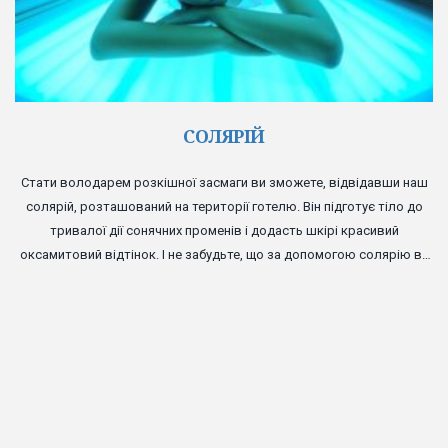
СОЛЯРІЙ
Стати володарем розкішної засмаги ви зможете, відвідавши наш
солярій, розташований на території готелю. Він підготує тіло до
тривалої дії сонячних променів і додасть шкірі красивий
оксамитовий відтінок. І не забудьте, що за допомогою солярію ви
можете збільшити рівень гормону задоволення в організмі і стати
трохи щасливішими.