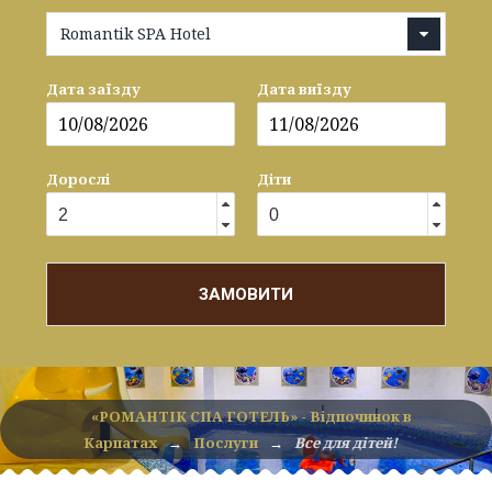
Romantik SPA Hotel
Дата заїзду
Дата виїзду
Дорослі
Діти
ЗАМОВИТИ
«РОМАНТІК СПА ГОТЕЛЬ» - Відпочинок в
Карпатах
→
Послуги
→
Все для дітей!