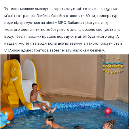
Тут ваші малюки зможуть погратися у воді в оточенні надувних
м’ячів та іграшок. Глибина басейну становить 60 см, температура
води підтримується на рівні + 35ºC. Забавна гірка у вигляді
жовтого слоненяти, по хоботу якого хлопці весело скочуються в
воду, і безліч водних іграшок порадують дітей будь-якого віку. А
надувні жилети та водні кола для плавання, а також присутність в
СПА-зоні адміністратора забезпечать малюкам безпеку.