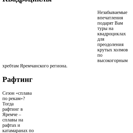
Незабываемые
впечатления
подарят Вам
туры на
квадроциклах
для
преодоления
крутых холмов
по
высокогорным
хребтам Яремчанского региона.
Рафтинг
Сезон «сплава
по рекам»?
Тогда
рафтинг в
Яремче –
сплавы на
рафтах и
катамаранах по