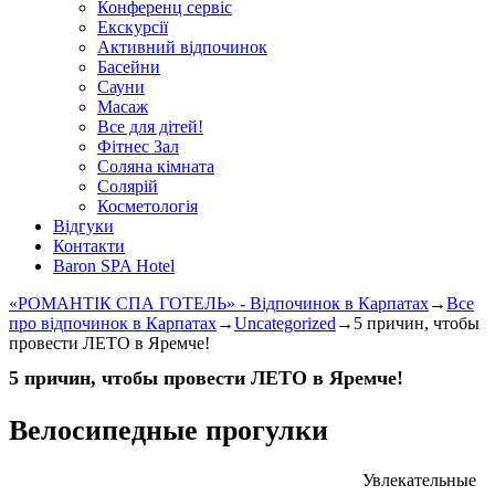
Конференц сервіс
Екскурсії
Активний відпочинок
Басейни
Сауни
Масаж
Все для дітей!
Фітнес Зал
Соляна кімната
Солярій
Косметологія
Відгуки
Контакти
Baron SPA Hotel
«РОМАНТІК СПА ГОТЕЛЬ» - Відпочинок в Карпатах
→
Все
про відпочинок в Карпатах
→
Uncategorized
→
5 причин, чтобы
провести ЛЕТО в Яремче!
5 причин, чтобы провести ЛЕТО в Яремче!
Велосипедные прогулки
Увлекательные