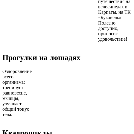
путешествия на
велосипедах в
Карпаты, на ТК
«Буковель».
Полезно,
доступно,
приносит
удовольствие!
Прогулки на лошадях
Оздоровление
всего
организма:
тренирует
равновесие,
мышцы,
улучшает
общий тонус
тела.
Квадроциклы