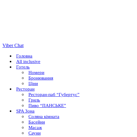
Viber Chat
Головна
All inclusive
Готель
Номери
Бронювання
Ціни
Ресторан
Ресторан-паб “Губертус”
Гриль
Пиво “ПАНСЬКЕ”
SPA Зона
Соляна кімната
Басейни
Масаж
Сауни