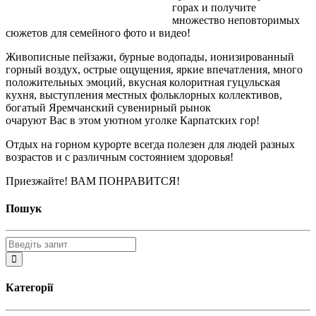
горах и получите
множество неповторимых
сюжетов для семейного фото и видео!
Живописные пейзажи, бурные водопады, ионизированный
горный воздух, острые ощущения, яркие впечатления, много
положительных эмоций, вкусная колоритная гуцульская
кухня, выступления местных фольклорных коллективов,
богатый Яремчанский сувенирный рынок
очаруют Вас в этом уютном уголке Карпатских гор!
Отдых на горном курорте всегда полезен для людей разных
возрастов и с различным состоянием здоровья!
Приезжайте! ВАМ ПОНРАВИТСЯ!
Пошук
Категорії