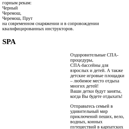
горным рекам:
Черный
Черемош,
Черемош, Прут
на современном снаряжении и в сопровождении
квалифицированных инструкторов.
SPA
Оздоровительные СПА-
процедуры,
СПА-бассейны для
взрослых и детей. А также
детские игровые площадки
– любимое место отдыха
многих детей!
Ваши детки будут заняты,
когда Вы будете отдыхать!
Отправьтесь семьей в
удивительный мир
приключений пеших, вело,
водных, конных
путешествий в карпатских