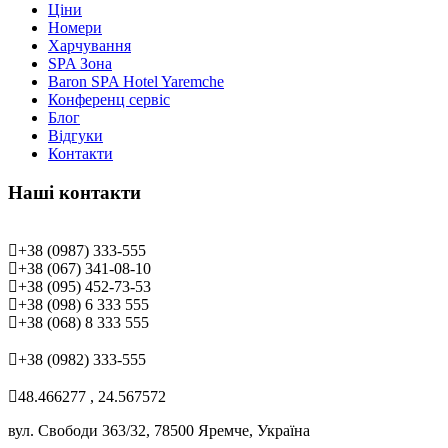
Ціни
Номери
Харчування
SPA Зона
Baron SPA Hotel Yaremche
Конференц сервіс
Блог
Відгуки
Контакти
Наші контакти
Рецепція
+38 (0987) 333-555
+38 (067) 341-08-10
+38 (095) 452-73-53
+38 (098) 6 333 555
+38 (068) 8 333 555
Конференц-сервіс
+38 (0982) 333-555
GPS координати
48.466277 , 24.567572
вул. Свободи 363/32, 78500 Яремче, Україна