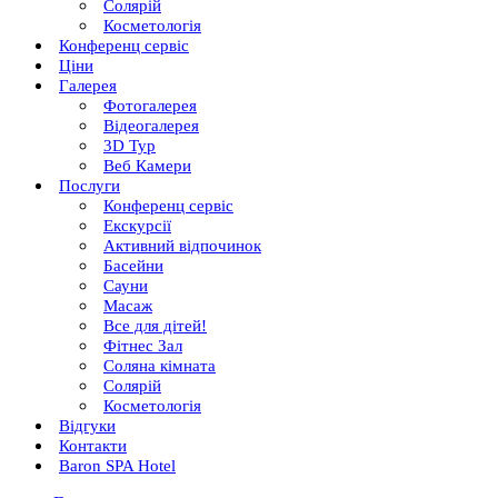
Солярій
Косметологія
Конференц сервіс
Ціни
Галерея
Фотогалерея
Відеогалерея
3D Тур
Веб Камери
Послуги
Конференц сервіс
Екскурсії
Активний відпочинок
Басейни
Сауни
Масаж
Все для дітей!
Фітнес Зал
Соляна кімната
Солярій
Косметологія
Відгуки
Контакти
Baron SPA Hotel