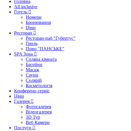
Головна
All inclusive
Готель
Номери
Бронювання
Ціни
Ресторан
Ресторан-паб "Губертус"
Гриль
Пиво "ПАНСЬКЕ"
SPA Зона
Соляна кімната
Басейни
Масаж
Сауни
Солярій
Косметологія
Конференц сервіс
Ціни
Галерея
Фотогалерея
Відеогалерея
3D Тур
Веб Камери
Послуги