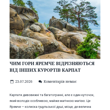
ЧИМ ГОРИ ЯРЕМЧЕ ВІДРІЗНЯЮТЬСЯ
ВІД ІНШИХ КУРОРТІВ КАРПАТ
23.07.2026
Коментарів немає
Карпати дивовижні та багатогранні, але є один куточок,
який володіє особливою, майже магічною магією. Це
Яремче — колиска гуцульської душі, місце, де велична