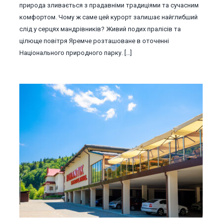
природа зливається з прадавніми традиціями та сучасним
комфортом. Чому ж саме цей курорт залишає найглибший
слід у серцях мандрівників? Живий подих пралісів та
цілюще повітря Яремче розташоване в оточенні
Національного природного парку. […]