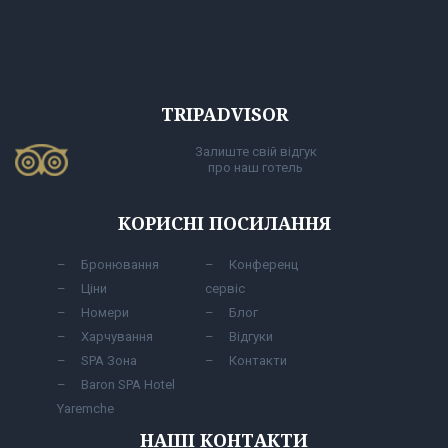
TRIPADVISOR
Залиште свій відгук
про наш готель
КОРИСНІ ПОСИЛАННЯ
Бронювання
Конференц
Ціни
сервіс
Номери
Блог
Харчування
Відгуки
SPA Зона
Контакти
Baron SPA Hotel
Yaremche
НАШІ КОНТАКТИ