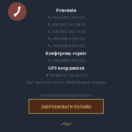
Рецепція
+38 (0987) 333-555
+38 (067) 341-08-10
+38 (095) 452-73-53
+38 (098) 6 333 555
+38 (068) 8 333 555
Конференц-сервіс
+38 (0982) 333-555
GPS координати
48.466277 , 24.567572
вул. Свободи 363/32, 78500 Яремче, Україна
romantikspahotel@gmail.com
ЗАБРОНЮВАТИ ОНЛАЙН