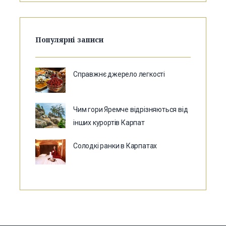
Популярні записи
Справжнє джерело легкості
Чим гори Яремче відрізняються від
інших курортів Карпат
Солодкі ранки в Карпатах