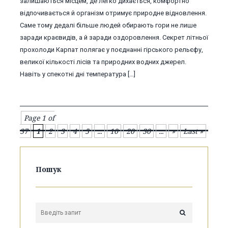
залишаються місцем, де легко дихається, комфортно
відпочивається й організм отримує природне відновлення.
Саме тому дедалі більше людей обирають гори не лише
заради краєвидів, а й заради оздоровлення. Секрет літньої
прохолоди Карпат полягає у поєднанні гірського рельєфу,
великої кількості лісів та природних водних джерел.
Навіть у спекотні дні температура […]
Page 1 of
37
1
2
3
4
5
...
10
20
30
...
»
Last »
Пошук