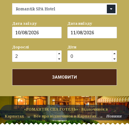
Romantik SPA Hotel
Дата заїзду
Дата виїзду
Дорослі
Діти
ЗАМОВИТИ
«РОМАНТІК СПА ГОТЕЛЬ» - Відпочинок в
Карпатах
→
Все про відпочинок в Карпатах
→
Новини