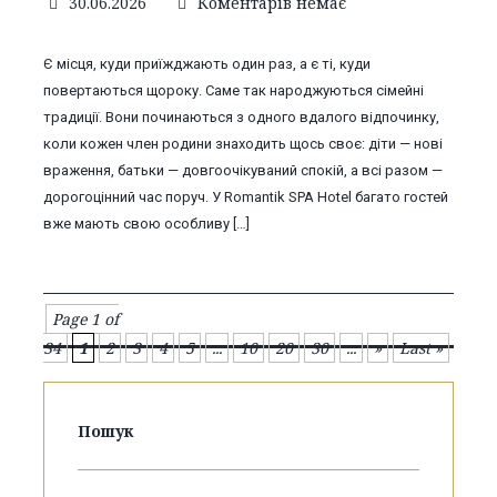
30.06.2026
Коментарів немає
Є місця, куди приїжджають один раз, а є ті, куди
повертаються щороку. Саме так народжуються сімейні
традиції. Вони починаються з одного вдалого відпочинку,
коли кожен член родини знаходить щось своє: діти — нові
враження, батьки — довгоочікуваний спокій, а всі разом —
дорогоцінний час поруч. У Romantik SPA Hotel багато гостей
вже мають свою особливу […]
Page 1 of
34
1
2
3
4
5
...
10
20
30
...
»
Last »
Пошук