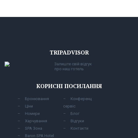
TRIPADVISOR
Залиште свій відгук
про наш готель
КОРИСНІ ПОСИЛАННЯ
Бронювання
Конференц
Ціни
сервіс
Номери
Блог
Харчування
Відгуки
SPA Зона
Контакти
Baron SPA Hotel