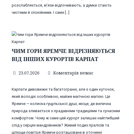
розслабляється, м’язи відпочивають, а думки стають
чистими й спокійними. І саме […]
ЧИМ ГОРИ ЯРЕМЧЕ ВІДРІЗНЯЮТЬСЯ
ВІД ІНШИХ КУРОРТІВ КАРПАТ
23.07.2026
Коментарів немає
Карпати дивовижні та багатогранні, але є один куточок,
який володіє особливою, майже магічною магією. Це
Яремче — колиска гуцульської душі, місце, де велична
природа зливається з прадавніми традиціями та сучасним
комфортом. Чому ж саме цей курорт залишає найглибший
слід у серцях мандрівників? Живий подих пралісів та
цілюще повітря Яремче розташоване в оточенні