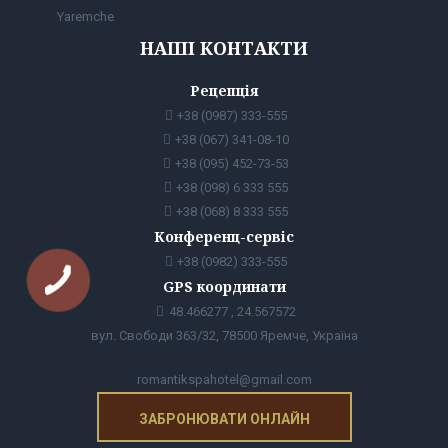
Yaremche
НАШІ КОНТАКТИ
Рецепція
+38 (0987) 333-555
+38 (067) 341-08-10
+38 (095) 452-73-53
+38 (098) 6 333 555
+38 (068) 8 333 555
Конференц-сервіс
+38 (0982) 333-555
GPS координати
48.466277 , 24.567572
вул. Свободи 363/32, 78500 Яремче, Україна
romantikspahotel@gmail.com
ЗАБРОНЮВАТИ ОНЛАЙН