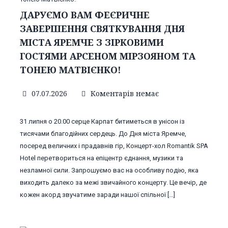
ДАРУЄМО ВАМ ФЕЄРИЧНЕ
ЗАВЕРШЕННЯ СВЯТКУВАННЯ ДНЯ
МІСТА ЯРЕМЧЕ З ЗІРКОВИМИ
ГОСТЯМИ АРСЕНОМ МІРЗОЯНОМ ТА
ТОНЕЮ МАТВІЄНКО!
07.07.2026
Коментарів немає
31 липня о 20.00 серце Карпат битиметься в унісон із
тисячами благодійних сердець. До Дня міста Яремче,
посеред величних і прадавнів гір, Концерт-хол Romantik SPA
Hotel перетвориться на епіцентр єднання, музики та
незламної сили. Запрошуємо вас на особливу подію, яка
виходить далеко за межі звичайного концерту. Це вечір, де
кожен акорд звучатиме заради нашої спільної […]