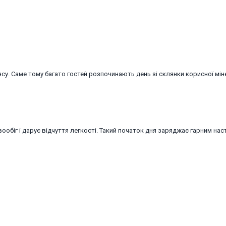
су. Саме тому багато гостей розпочинають день зі склянки корисної мін
обіг і дарує відчуття легкості. Такий початок дня заряджає гарним нас