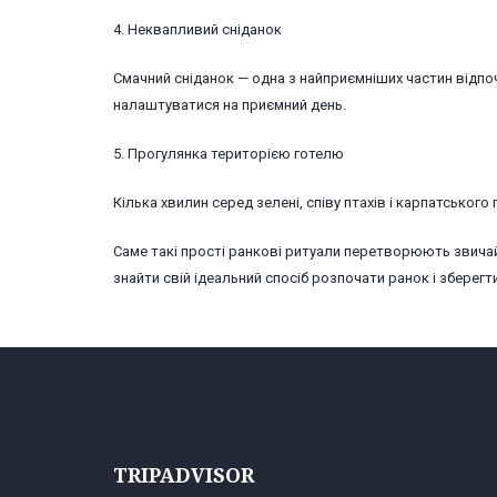
4. Неквапливий сніданок
Смачний сніданок — одна з найприємніших частин відпо
налаштуватися на приємний день.
5. Прогулянка територією готелю
Кілька хвилин серед зелені, співу птахів і карпатсько
Саме такі прості ранкові ритуали перетворюють звичай
знайти свій ідеальний спосіб розпочати ранок і зберегт
TRIPADVISOR