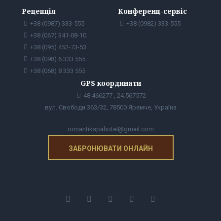
Рецепція
Конференц-сервіс
+38 (0987) 333-555
+38 (0982) 333-555
+38 (067) 341-08-10
+38 (095) 452-73-53
+38 (098) 6 333 555
+38 (068) 8 333 555
GPS координати
48.466277 , 24.567572
вул. Свободи 363/32, 78500 Яремче, Україна
romantikspahotel@gmail.com
ЗАБРОНЮВАТИ ОНЛАЙН