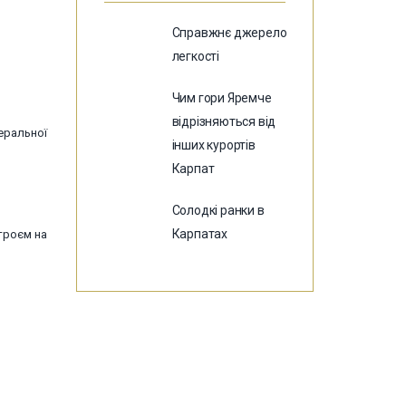
Справжнє джерело
легкості
Чим гори Яремче
відрізняються від
еральної
інших курортів
Карпат
Солодкі ранки в
Карпатах
троєм на