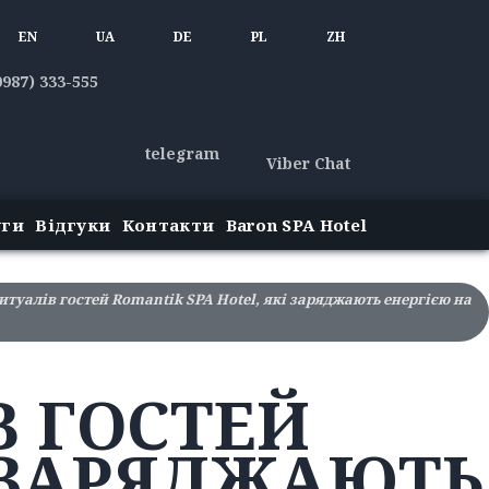
EN
UA
DE
PL
ZH
0987) 333-555
telegram
Viber Chat
уги
Відгуки
Контакти
Baron SPA Hotel
итуалів гостей Romantik SPA Hotel, які заряджають енергією на
В ГОСТЕЙ
І ЗАРЯДЖАЮТЬ