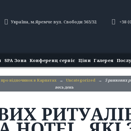
Україна, м.Яремче вул. Свободи 363/32
+38 (
н
SPA Зона
Конференц сервіс
Ціни
Галерея
Посл
 про відпочинок в Карпатах
→
Uncategorized
→
5 ранкових р
весь день
ВИХ РИТУАЛІ
A HOTEL, ЯК