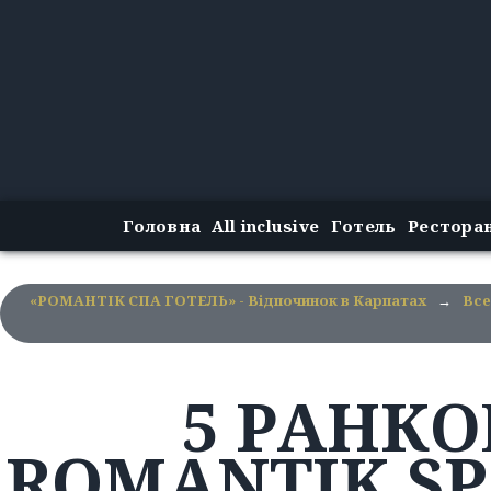
Головна
All inclusive
Готель
Рестора
«РОМАНТІК СПА ГОТЕЛЬ» - Відпочинок в Карпатах
→
Все
5 РАНКО
ROMANTIK SP