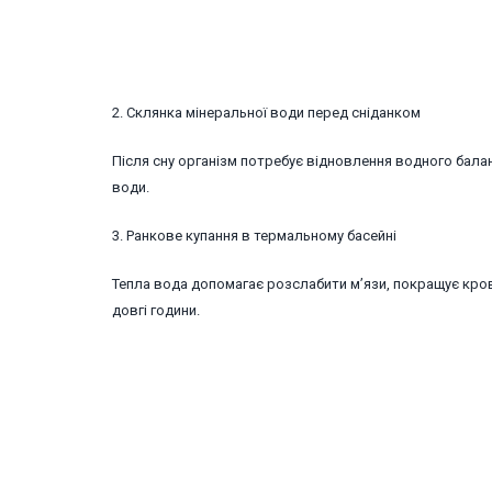
2. Склянка мінеральної води перед сніданком
Після сну організм потребує відновлення водного балан
води.
3. Ранкове купання в термальному басейні
Тепла вода допомагає розслабити м’язи, покращує крово
довгі години.