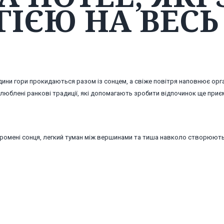
ГІЄЮ НА ВЕСЬ
одини гори прокидаються разом із сонцем, а свіже повітря наповнює орг
 улюблені ранкові традиції, які допомагають зробити відпочинок ще приє
 промені сонця, легкий туман між вершинами та тиша навколо створюют