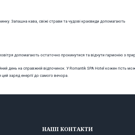
чинку. Запашна кава, свіжі страви та чудові краєвиди допомагають
го повітря допомагають остаточно прокинутися та відчути гармонію з пр
ний день на справжній відпочинок. У Romantik SPA Hotel кожен гість мо
и цей заряд енергії до самого вечора.
НАШІ КОНТАКТИ