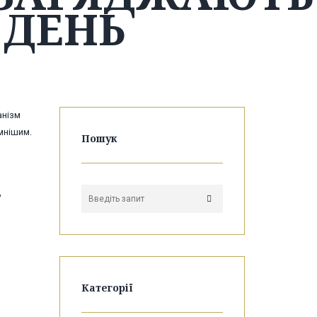
 ДЕНЬ
анізм
мнішим.
Пошук
ь
Категорії