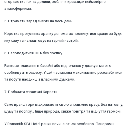
огортають ліси та долини, роблячи краєвиди неймовірно
атмосферними.
5. Отримати заряд енергії на весь день
Коротка прогулянка зранку допомагає прокинутися краще за будь-
яку каву та налаштовує на гарний настрій.
6. Насолодитися СПА без поспіху
Ранкове плавання в басейні або відпочинок у джакузі мають
особливу атмосферу. У цей час можна максимально розслабитися
та побути наодинці з власними думками.
7. Побачити справжні Карпати
Саме вранці гори відкривають свою справжню красу. Без натовпу,
шуму та поспіху. Лише природа, свіже повітря та відчуття гармонії.
У Romantik SPA Hotel ранки починаються особливо. Панорамні