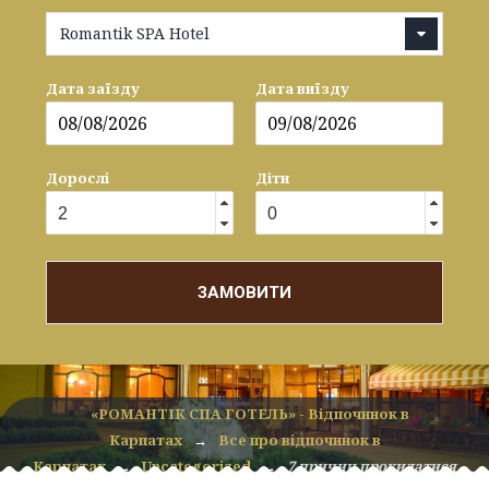
Romantik SPA Hotel
Дата заїзду
Дата виїзду
Дорослі
Діти
ЗАМОВИТИ
«РОМАНТІК СПА ГОТЕЛЬ» - Відпочинок в
Карпатах
→
Все про відпочинок в
Карпатах
→
Uncategorized
→
7 причин прокидатися