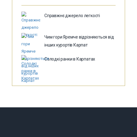
Справжнє джерело легкості
Чим гори Яремче відрізняються від
інших курортів Карпат
Солодкі ранки в Карпатах