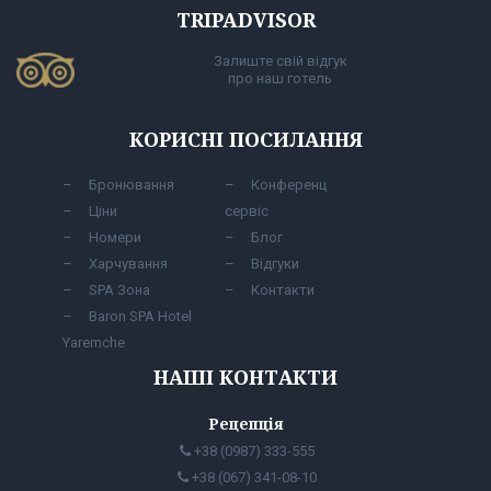
TRIPADVISOR
Залиште свій відгук
про наш готель
КОРИСНІ ПОСИЛАННЯ
Бронювання
Конференц
Ціни
сервіс
Номери
Блог
Харчування
Відгуки
SPA Зона
Контакти
Baron SPA Hotel
Yaremche
НАШІ КОНТАКТИ
Рецепція
+38 (0987) 333-555
+38 (067) 341-08-10