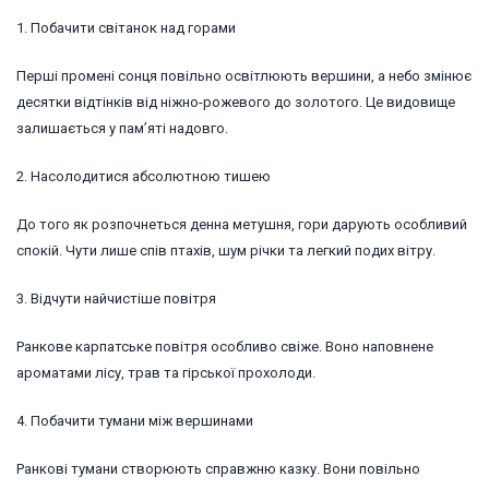
1. Побачити світанок над горами
Перші промені сонця повільно освітлюють вершини, а небо змінює
десятки відтінків від ніжно-рожевого до золотого. Це видовище
залишається у пам’яті надовго.
2. Насолодитися абсолютною тишею
До того як розпочнеться денна метушня, гори дарують особливий
спокій. Чути лише спів птахів, шум річки та легкий подих вітру.
3. Відчути найчистіше повітря
Ранкове карпатське повітря особливо свіже. Воно наповнене
ароматами лісу, трав та гірської прохолоди.
4. Побачити тумани між вершинами
Ранкові тумани створюють справжню казку. Вони повільно