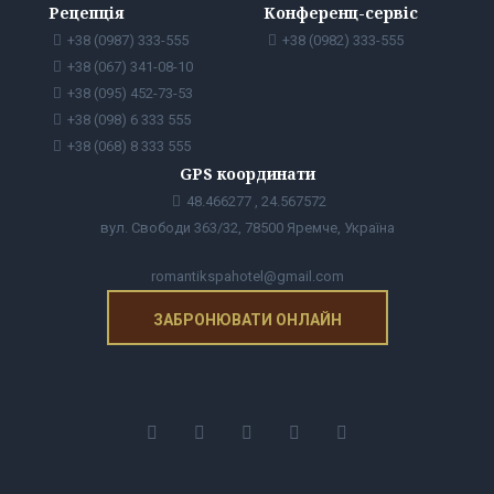
Рецепція
Конференц-сервіс
+38 (0987) 333-555
+38 (0982) 333-555
+38 (067) 341-08-10
+38 (095) 452-73-53
+38 (098) 6 333 555
+38 (068) 8 333 555
GPS координати
48.466277 , 24.567572
вул. Свободи 363/32, 78500 Яремче, Україна
romantikspahotel@gmail.com
ЗАБРОНЮВАТИ ОНЛАЙН