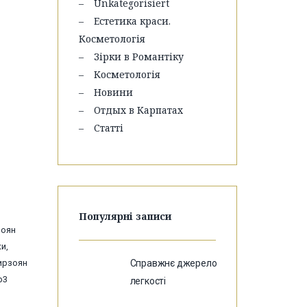
Unkategorisiert
Естетика краси.
Косметологія
Зірки в Романтіку
Косметологія
Новини
Отдых в Карпатах
Статті
Популярні записи
зоян
и,
ирзоян
Справжнє джерело
p3
легкості