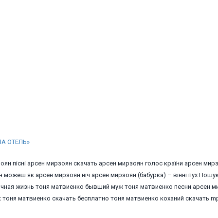
ПА ОТЕЛЬ»
зоян пісні арсен мирзоян скачать арсен мирзоян голос країни арсен мир
 можеш як арсен мирзоян ніч арсен мирзоян (бабурка) – вінні пух Пошук
личная жизнь тоня матвиенко бывший муж тоня матвиенко песни арсен м
к тоня матвиенко скачать бесплатно тоня матвиенко коханий скачать m