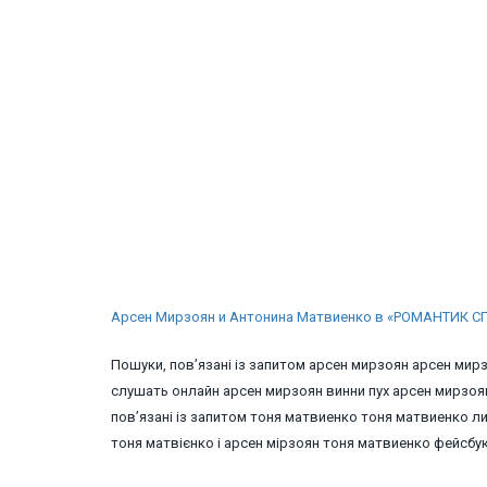
Арсен Мирзоян и Антонина Матвиенко в «РОМАНТИК С
Пошуки, пов’язані із запитом арсен мирзоян арсен мир
слушать онлайн арсен мирзоян винни пух арсен мирзоян
пов’язані із запитом тоня матвиенко тоня матвиенко 
тоня матвієнко і арсен мірзоян тоня матвиенко фейсбу