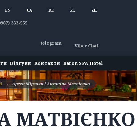
EN
UA
DE
PL
ZH
0987) 333-555
telegram
Viber Chat
уги
Відгуки
Контакти
Baron SPA Hotel
d
→
Арсен Мірзоян і Антоніна Матвієнко
НА МАТВІЄНКО