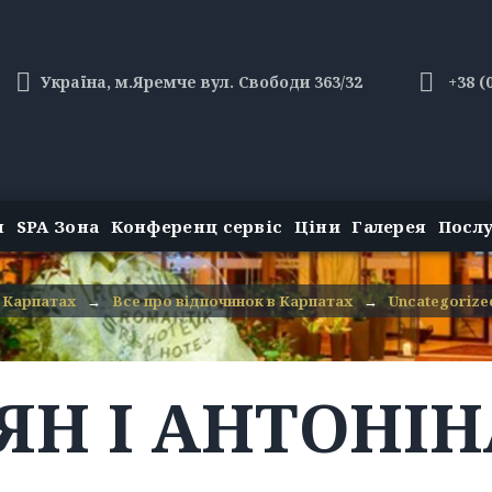
Україна, м.Яремче вул. Свободи 363/32
+38 (
н
SPA Зона
Конференц сервіс
Ціни
Галерея
Посл
 Карпатах
→
Все про відпочинок в Карпатах
→
Uncategorize
ЯН І АНТОНІ