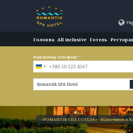
Ук
Головна
All inclusive
Готель
Рестора
Ваш номер телефону
*
Romantik SPA Hotel
«РОМАНТІК СПА ГОТЕЛЬ» - Відпочинок в К