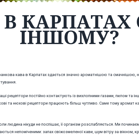
 В КАРПАТАХ 
ІНШОМУ?
 ранкова кава в Карпатах здається значно ароматнішою та смачнішою, н
отування.
наші рецептори постійно контактують із вихлопними газами, пилом та і
акові та нюхові рецептори працюють більш чутливо. Саме тому аромат к
и людина нікуди не поспішає, її організм розслабляється. Ми починає
шаються непоміченими: запах свіжозмеленої кави, шум вітру за вікном, к