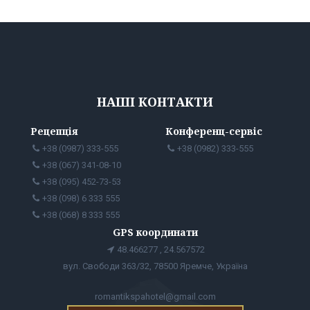
НАШІ КОНТАКТИ
Рецепція
Конференц-сервіс
+38 (0987) 333-555
+38 (0982) 333-555
+38 (067) 341-08-10
+38 (095) 452-73-53
+38 (098) 6 333 555
+38 (068) 8 333 555
GPS координати
48.466277 , 24.567572
вул. Свободи 363/32, 78500 Яремче, Україна
romantikspahotel@gmail.com