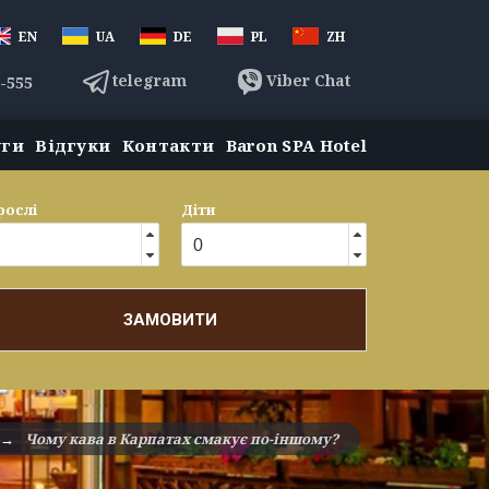
EN
UA
DE
PL
ZH
telegram
Viber Chat
3-555
уги
Відгуки
Контакти
Baron SPA Hotel
рослі
Діти
ЗАМОВИТИ
→
Чому кава в Карпатах смакує по-іншому?