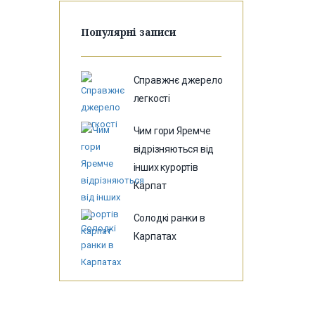
Популярні записи
Справжнє джерело
легкості
Чим гори Яремче
відрізняються від
інших курортів
Карпат
Солодкі ранки в
Карпатах