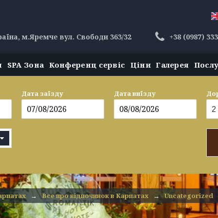
раїна, м.Яремче вул. Свободи 363/32
+38 (0987) 33
н
SPA Зона
Конференц сервіс
Ціни
Галерея
Посл
Дата заїзду
Дата виїзду
До
арпатах
→
Все про відпочинок в Карпатах
→
Uncategorized