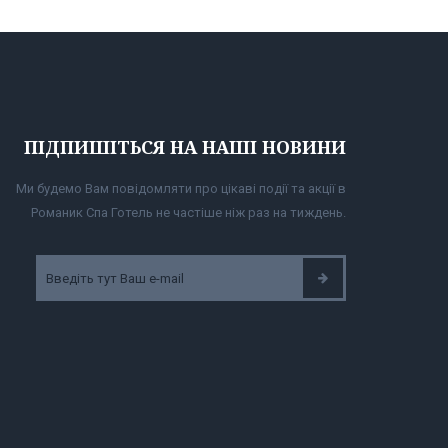
ПІДПИШІТЬСЯ НА НАШІ НОВИНИ
Ми будемо Вам повідомляти про цікаві події та акції в
Романик Спа Готель не частіше ніж раз на тиждень.