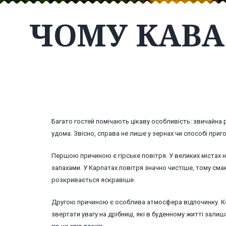
ЧОМУ КАВА
Багато гостей помічають цікаву особливість: звичайна
удома. Звісно, справа не лише у зернах чи способі приг
Першою причиною є гірське повітря. У великих містах 
запахами. У Карпатах повітря значно чистіше, тому см
розкривається яскравіше.
Другою причиною є особлива атмосфера відпочинку. Кол
звертати увагу на дрібниці, які в буденному житті зали