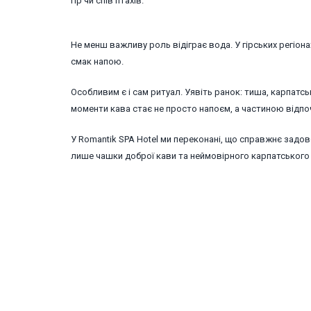
гір чи спів птахів.
Не менш важливу роль відіграє вода. У гірських регіон
смак напою.
Особливим є і сам ритуал. Уявіть ранок: тиша, карпатськ
моменти кава стає не просто напоєм, а частиною відпо
У Romantik SPA Hotel ми переконані, що справжнє задо
лише чашки доброї кави та неймовірного карпатського