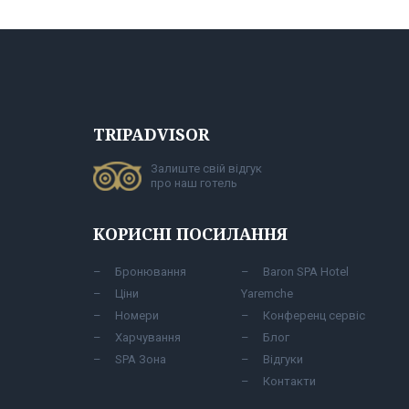
TRIPADVISOR
Залиште свій відгук
про наш готель
КОРИСНІ ПОСИЛАННЯ
Бронювання
Baron SPA Hotel
Ціни
Yaremche
Номери
Конференц сервіс
Харчування
Блог
SPA Зона
Відгуки
Контакти