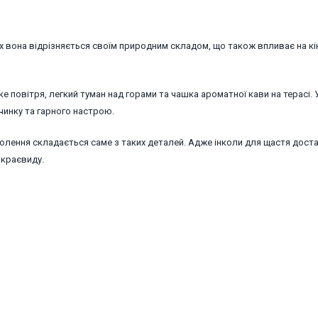
ах вона відрізняється своїм природним складом, що також впливає на к
е повітря, легкий туман над горами та чашка ароматної кави на терасі. У
чинку та гарного настрою.
волення складається саме з таких деталей. Адже інколи для щастя дост
 краєвиду.