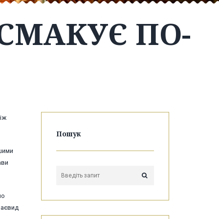
СМАКУЄ ПО-
іж
Пошук
ншими
ави
мо
раєвид