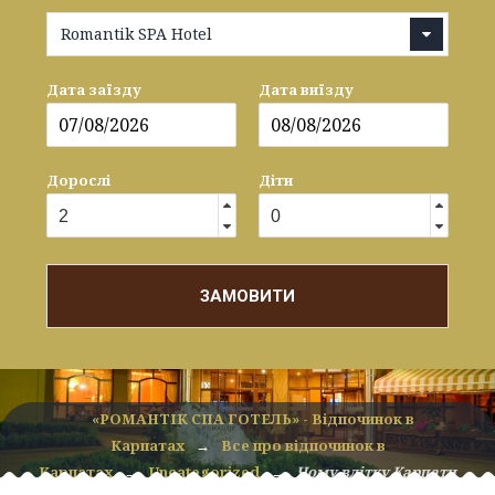
Romantik SPA Hotel
Дата заїзду
Дата виїзду
Дорослі
Діти
ЗАМОВИТИ
«РОМАНТІК СПА ГОТЕЛЬ» - Відпочинок в
Карпатах
→
Все про відпочинок в
Карпатах
→
Uncategorized
→
Чому влітку Карпати