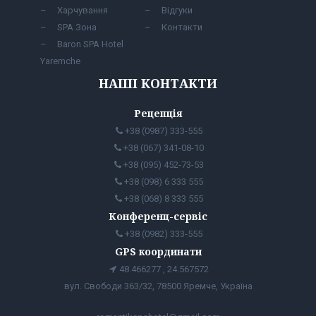
Харчування
Відгуки
SPA Зона
Контакти
Baron SPA Hotel
Yaremche
НАШІ КОНТАКТИ
Рецепція
+38 (0987) 333-555
+38 (067) 341-08-10
+38 (095) 452-73-53
+38 (098) 6 333 555
+38 (068) 8 333 555
Конференц-сервіс
+38 (0982) 333-555
GPS координати
48.466277 , 24.567572
вул. Свободи 363/32, 78500 Яремче, Україна