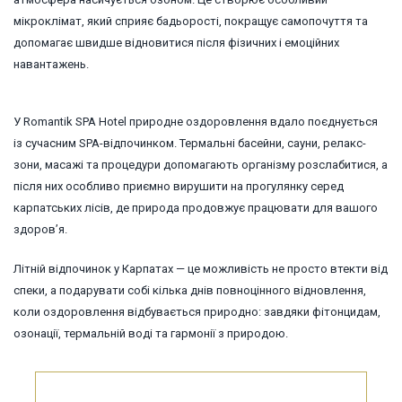
мікроклімат, який сприяє бадьорості, покращує самопочуття та
допомагає швидше відновитися після фізичних і емоційних
навантажень.
У Romantik SPA Hotel природне оздоровлення вдало поєднується
із сучасним SPA-відпочинком. Термальні басейни, сауни, релакс-
зони, масажі та процедури допомагають організму розслабитися, а
після них особливо приємно вирушити на прогулянку серед
карпатських лісів, де природа продовжує працювати для вашого
здоров’я.
Літній відпочинок у Карпатах — це можливість не просто втекти від
спеки, а подарувати собі кілька днів повноцінного відновлення,
коли оздоровлення відбувається природно: завдяки фітонцидам,
озонації, термальній воді та гармонії з природою.