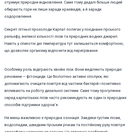
отримує природне відновлення. Саме тому дедалі більше людей
обирають гори не лише заради краєвидів, а й заради
оздоровлення.
Секрет літньої прохолоди Карпат полягає у поєднанні гірського
рельєфу, великої кількості лісів та природних водних джерел.
Навіть у спекотні дні температура тут залишається комфортною,
що дозволяє організму відпочити від перегрівання.
Особливу роль відіграють хвойні ліси. Вони виділяють природні
речовини — фітонциди. Це біологічно активні сполуки, які
допомагають очищати повітря від частини бактерій і позитивно
впливають на роботу дихальної системи. Саме тому прогулянки
серед карпатських лісів часто рекомендують як один із природних
способів підтримки здоров’я.
Не менш важливою є природна озонація. Завдяки густим лісам,
водоспадам, швидким гірським річкам та постійному руху повітря
атмосфера насичується озоном. Це створює особливий