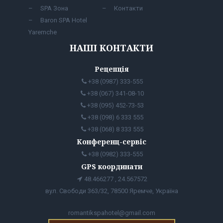
SPA Зона
Контакти
Baron SPA Hotel
Yaremche
НАШІ КОНТАКТИ
Рецепція
+38 (0987) 333-555
+38 (067) 341-08-10
+38 (095) 452-73-53
+38 (098) 6 333 555
+38 (068) 8 333 555
Конференц-сервіс
+38 (0982) 333-555
GPS координати
48.466277 , 24.567572
вул. Свободи 363/32, 78500 Яремче, Україна
romantikspahotel@gmail.com