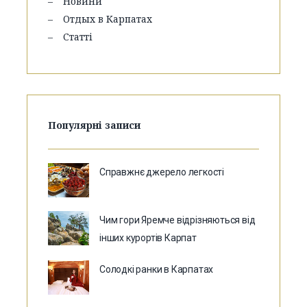
Новини
Отдых в Карпатах
Статті
Популярні записи
Справжнє джерело легкості
Чим гори Яремче відрізняються від
інших курортів Карпат
Солодкі ранки в Карпатах