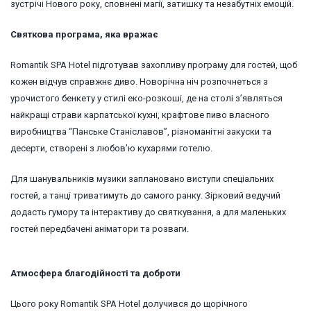
зустрічі Нового року, сповнені магії, затишку та незабутніх емоцій.
Святкова програма, яка вражає
Romantik SPA Hotel підготував захопливу програму для гостей, щоб
кожен відчув справжнє диво. Новорічна ніч розпочнеться з
урочистого бенкету у стилі еко-розкоші, де на столі з’являться
найкращі страви карпатської кухні, крафтове пиво власного
виробництва “Панське Станіславов”, різноманітні закуски та
десерти, створені з любов’ю кухарями готелю.
Для шанувальників музики заплановано виступи спеціальних
гостей, а танці триватимуть до самого ранку. Зірковий ведучий
додасть гумору та інтерактиву до святкування, а для маленьких
гостей передбачені аніматори та розваги.
Атмосфера благодійності та доброти
Цього року Romantik SPA Hotel долучився до щорічного