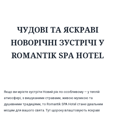
зустрічі у Romantik SPA Hotel
ЧУДОВІ ТА ЯСКРАВІ
НОВОРІЧНІ ЗУСТРІЧІ У
ROMANTIK SPA HOTEL
Якщо ви мрієте зустріти Новий рік по-особливому — у теплій
атмосфері, з вишуканими стравами, живою музикою та
душевними традиціями, то Romantik SPA Hotel стане ідеальним
місцем для вашого свята. Тут щороку влаштовують яскраві