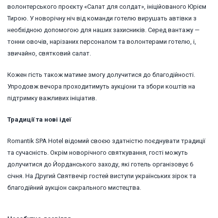
волонтерського проєкту «Салат для солдат», ініційованого Юрієм
Тирою. У новорічну ніч від команди готелю вирушать автівки з
необхідною допомогою для наших захисників. Серед вантажу —
тонни овочів, нарізаних персоналом та волонтерами готелю, і,
звичайно, святковий салат.
Кожен гість також матиме змогу долучитися до благодійності.
Упродовж вечора проходитимуть аукціони та збори коштів на
підтримку важливих ініціатив.
Традиції та нові ідеї
Romantik SPA Hotel відомий своєю здатністю поєднувати традиції
та сучасність. Окрім новорічного святкування, гості можуть
долучитися до Йорданського заходу, які готель організовує 6
січня. На Другий Святвечір гостей виступи українських зірок та
благодійний аукціон сакрального мистецтва.