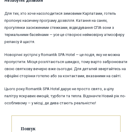
Незабутнє дозвілля
Для тих, хто хоче насолодитися зимовими Карпатами, готель
пропонує насичену програму дозвілля. Катання на санях,
прогулянки засніженими стежками, відвідування СПА-зони з
термальними басейнами — усе це створює неймовірну атмосферу
релаксу й щастя.
Новорічні зустрічі у Romantik SPA Hotel — це подія, яку не можна
пропустити. Місця розлітаються швидко, тому варто забронювати
свою святкову вечерю вже сьогодні. Для деталей звертайтесь на
офіційні сторінки готелю або за контактами, вказаними на сайті.
Цього року Romantik SPA Hotel дарує не просто свято, а цілу
палітру яскравих емоцій, турботи та тепла. Відзначте Новий рік по-
особливому — у місці, де дива стають реальністю!
Пошук