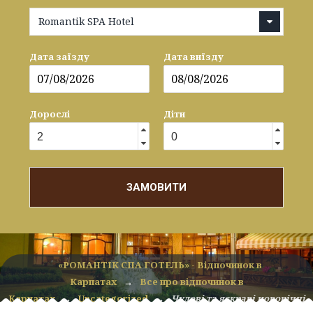
Romantik SPA Hotel
Дата заїзду
Дата виїзду
Дорослі
Діти
ЗАМОВИТИ
«РОМАНТІК СПА ГОТЕЛЬ» - Відпочинок в
Карпатах
→
Все про відпочинок в
Карпатах
→
Uncategorized
→
Чудові та яскраві новорічні