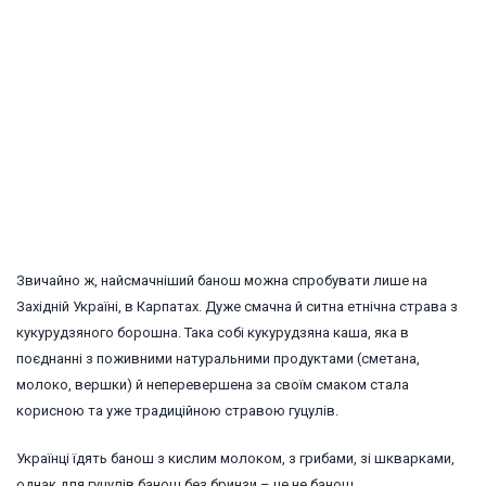
Звичайно ж, найсмачніший банош можна спробувати лише на
Західній Україні, в Карпатах. Дуже смачна й ситна етнічна страва з
кукурудзяного борошна. Така собі кукурудзяна каша, яка в
поєднанні з поживними натуральними продуктами (сметана,
молоко, вершки) й неперевершена за своїм смаком стала
корисною та уже традиційною стравою гуцулів.
Українці їдять банош з кислим молоком, з грибами, зі шкварками,
однак для гуцулів банош без бринзи – це не банош.