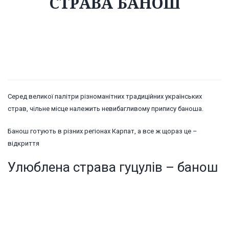
CТРАВА БАНОШ
Серед великої палітри різноманітних традиційних українських
страв, чільне місце належить невибагливому припису баноша.
Банош готують в різних регіонах Карпат, а все ж щораз це –
відкриття
Улюблена страва гуцулів – банош