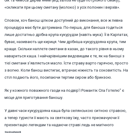
бік та чимось дерев’яним (від заліза не буде потрібного смаку),
«скликати при цьому сметану (молоко) з усіх полонин і верхів».
Словом, хоч банош цілком доступний до виконання, все ж певна
процедура має бути дотримана.
По-перша, для баноша годиться
лише достатньо дрібна крупа кукурудзи (навіть мука). Її в Карпатах,
буває, називають ще кириця. Чим дрібніша кукурудзяна крупа, тим
краще. Скільки наллєте сметани в казан, до такого рівня в ньому
навариться каша. І найчарівнішим видовищем є те, як на баноші з
тієї сметани з’являється масло. Їсти страву варто гарячою, просто
з вогню. Коли банош вистигає, втрачає ніжність та соковитість. На
стіл подають його, посипаючи тертим сиром або бринзою.
Як у кожного поважного газди на подвір’ї Романтік Спа Готелю” є
місце для приготування баношу.
У давні часи кукурудзяна каша була селянською ситною стравою,
а тепер туристи її мають за святкову їжу, часто присмачуючи її
презентацію легендам та надаючи страві ледь не магічного
значення.