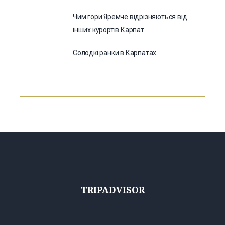
Чим гори Яремче відрізняються від
інших курортів Карпат
Солодкі ранки в Карпатах
TRIPADVISOR