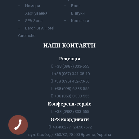
Номери
Блог
Харчування
Відгуки
SPA Зона
Контакти
Baron SPA Hotel
Yaremche
НАШІ КОНТАКТИ
Рецепція
+38 (0987) 333-555
+38 (067) 341-08-10
+38 (095) 452-73-53
+38 (098) 6 333 555
+38 (068) 8 333 555
Конференц-сервіс
+38 (0982) 333-555
GPS координати
48.466277 , 24.567572
вул. Свободи 363/32, 78500 Яремче, Україна