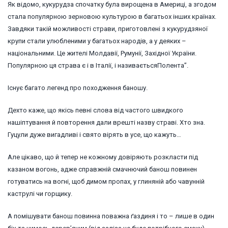
Як відомо, кукурудза спочатку була вирощена в Америці, а згодом
стала популярною зерновою культурою в багатьох інших країнах.
Завдяки такій можливості страви, приготовлені з кукурудзяної
крупи стали улюбленими у багатьох народів, а у деяких –
національними. Це жителі Молдавії, Румунії, Західної України.
Популярною ця страва є і в Італії, і називаєтьсяПолента”.
Існує багато легенд про походження баношу.
Дехто каже, що якісь певні слова від частого швидкого
нашіптування й повторення дали врешті назву страві. Хто зна.
Гуцули дуже вигадливі і свято вірять в усе, що кажуть…
Але цікаво, що й тепер не кожному довіряють розкласти під
казаном вогонь, адже справжній смачнючий банош повинен
готуватись на вогні, щоб димом пропах, у глиняній або чавунній
каструлі чи горщику.
А помішувати банош повинна поважна ґаздиня і то – лише в один