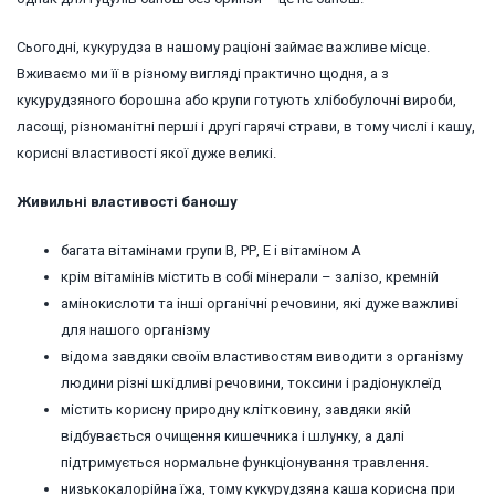
Сьогодні, кукурудза в нашому раціоні займає важливе місце.
Вживаємо ми її в різному вигляді практично щодня, а з
кукурудзяного борошна або крупи готують хлібобулочні вироби,
ласощі, різноманітні перші і другі гарячі страви, в тому числі і кашу,
корисні властивості якої дуже великі.
Живильні властивості баношу
багата вітамінами групи В, РР, Е і вітаміном А
крім вітамінів містить в собі мінерали – залізо, кремній
амінокислоти та інші органічні речовини, які дуже важливі
для нашого організму
відома завдяки своїм властивостям виводити з організму
людини різні шкідливі речовини, токсини і радіонуклеїд
містить корисну природну клітковину, завдяки якій
відбувається очищення кишечника і шлунку, а далі
підтримується нормальне функціонування травлення.
низькокалорійна їжа, тому кукурудзяна каша корисна при