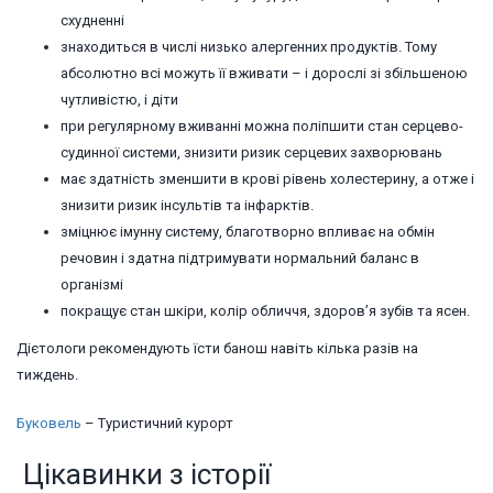
схудненні
знаходиться в числі низько алергенних продуктів. Тому
абсолютно всі можуть її вживати – і дорослі зі збільшеною
чутливістю, і діти
при регулярному вживанні можна поліпшити стан серцево-
судинної системи, знизити ризик серцевих захворювань
має здатність зменшити в крові рівень холестерину, а отже і
знизити ризик інсультів та інфарктів.
зміцнює імунну систему, благотворно впливає на обмін
речовин і здатна підтримувати нормальний баланс в
організмі
покращує стан шкіри, колір обличчя, здоров’я зубів та ясен.
Дієтологи рекомендують їсти банош навіть кілька разів на
тиждень.
Буковель
– Туристичний курорт
Цікавинки з історії