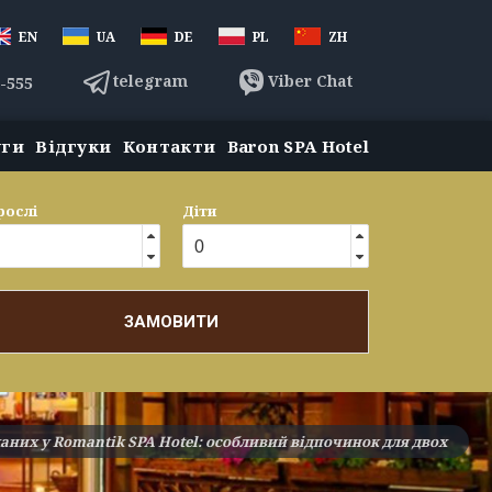
EN
UA
DE
PL
ZH
telegram
Viber Chat
3-555
уги
Відгуки
Контакти
Baron SPA Hotel
рослі
Діти
ЗАМОВИТИ
аних у Romantik SPA Hotel: особливий відпочинок для двох