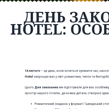
ДЕНЬ ЗАК
HOTEL: ОС
14 лютого
– це день, коли хочеться зупинити час, нас
Hotel
запрошує вас у світ романтики, тепла та безтурб
Цього
Дня закоханих
ми підготували для вас особливу 
простір нашого готелю, де кожна деталь створює ідеал
Романтичний сніданок у форматі “шведський стіл”