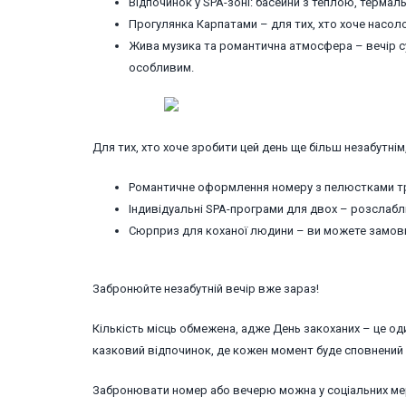
Відпочинок у SPA-зоні: басейни з теплою, терма
Прогулянка Карпатами – для тих, хто хоче насол
Жива музика та романтична атмосфера – вечір 
особливим.
Для тих, хто хоче зробити цей день ще більш незабутнім,
Романтичне оформлення номеру з пелюстками тр
Індивідуальні SPA-програми для двох – розслабл
Сюрприз для коханої людини – ви можете замови
Забронюйте незабутній вечір вже зараз!
Кількість місць обмежена, адже День закоханих – це оди
казковий відпочинок, де кожен момент буде сповнений 
Забронювати номер або вечерю можна у соціальних мер