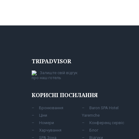
TRIPADVISOR
Залиште свій відгук
про наш готель
КОРИСНІ ПОСИЛАННЯ
Бронювання
Baron SPA Hotel
Ціни
Yaremche
Номери
Конференц сервіс
Харчування
Блог
SPA Зона
Відгуки