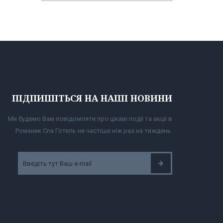
ПІДПИШІТЬСЯ НА НАШІ НОВИНИ
Ми будемо Вам повідомляти про цікаві події та акції в
Романик Спа Готель не частіше ніж раз на тиждень.