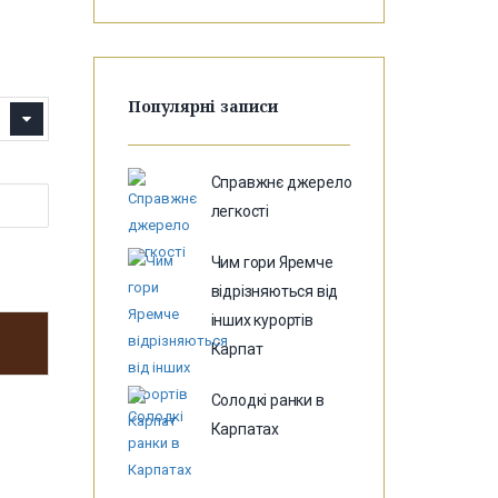
Популярні записи
Справжнє джерело
легкості
Чим гори Яремче
відрізняються від
інших курортів
Карпат
Солодкі ранки в
Карпатах