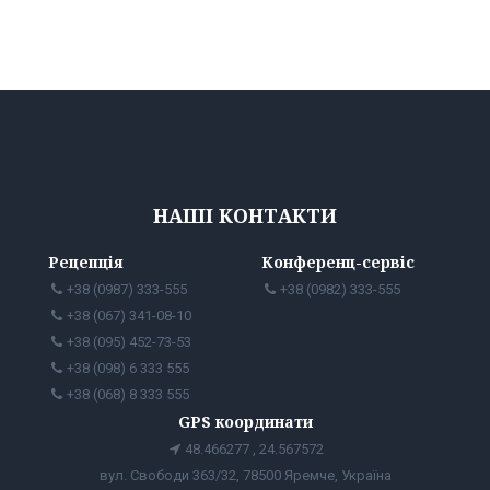
НАШІ КОНТАКТИ
Рецепція
Конференц-сервіс
+38 (0987) 333-555
+38 (0982) 333-555
+38 (067) 341-08-10
+38 (095) 452-73-53
+38 (098) 6 333 555
+38 (068) 8 333 555
GPS координати
48.466277 , 24.567572
вул. Свободи 363/32, 78500 Яремче, Україна