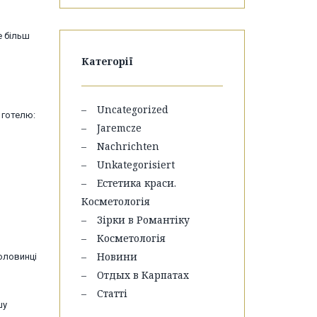
е більш
Категорії
Uncategorized
 готелю:
Jaremcze
Nachrichten
Unkategorisiert
Естетика краси.
Косметологія
Зірки в Романтіку
Косметологія
Новини
половинці
Отдых в Карпатах
Статті
шу