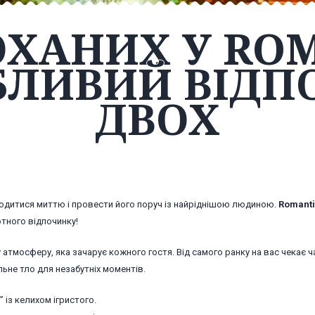
ОХАНИХ У ROM
ОБЛИВИЙ ВІДП
ДВОХ
олодитися миттю і провести його поруч із найріднішою людиною.
Romanti
отного відпочинку!
атмосферу, яка зачарує кожного гостя. Від самого ранку на вас чекає ч
ьне тло для незабутніх моментів.
 із келихом ігристого.