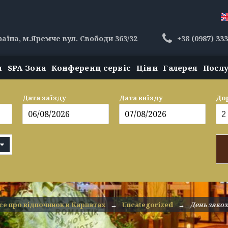
раїна, м.Яремче вул. Свободи 363/32
+38 (0987) 33
н
SPA Зона
Конференц сервіс
Ціни
Галерея
Посл
Дата заїзду
Дата виїзду
До
се про відпочинок в Карпатах
→
Uncategorized
→
День закох