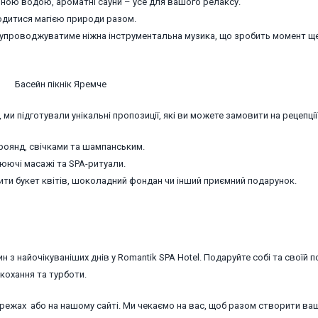
льною водою, ароматні сауни – усе для вашого релаксу.
одитися магією природи разом.
супроводжуватиме ніжна інструментальна музика, що зробить момент щ
 ми підготували унікальні пропозиції, які ви можете замовити на рецепції
оянд, свічками та шампанським.
юючі масажі та SPA-ритуали.
ти букет квітів, шоколадний фондан чи інший приємний подарунок.
н з найочікуваніших днів у Romantik SPA Hotel. Подаруйте собі та своїй 
кохання та турботи.
ежах або на нашому сайті. Ми чекаємо на вас, щоб разом створити ва