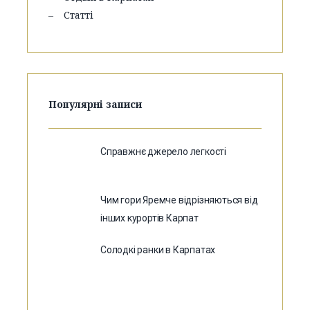
Статті
Популярні записи
Справжнє джерело легкості
Чим гори Яремче відрізняються від
інших курортів Карпат
Солодкі ранки в Карпатах