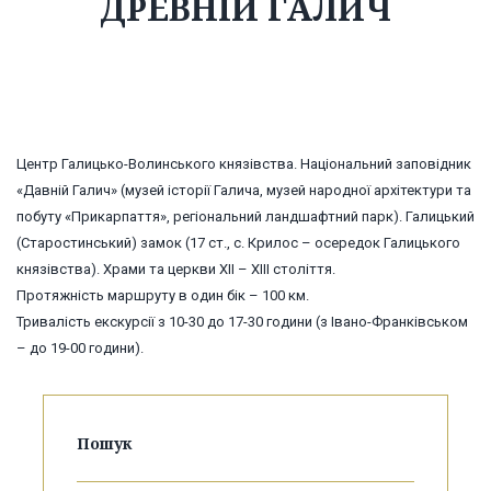
ДРЕВНІЙ ГАЛИЧ
Центр Галицько-Волинського князівства. Національний заповідник
«Давній Галич» (музей історії Галича, музей народної архітектури та
побуту «Прикарпаття», регіональний ландшафтний парк). Галицький
(Старостинський) замок (17 ст., с. Крилос – осередок Галицького
князівства). Храми та церкви XII – XIII століття.
Протяжність маршруту в один бік – 100 км.
Тривалість екскурсії з 10-30 до 17-30 години (з Івано-Франківськом
– до 19-00 години).
Пошук