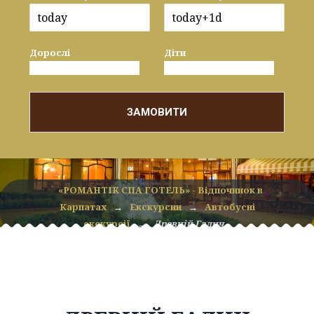
Дорослі
Діти
ЗАМОВИТИ
«РОМАНТІК СПА ГОТЕЛЬ» - Відпочинок в
Карпатах
→
Екскурсии
→
Автобусні
екскурсії
→
Древній Галич